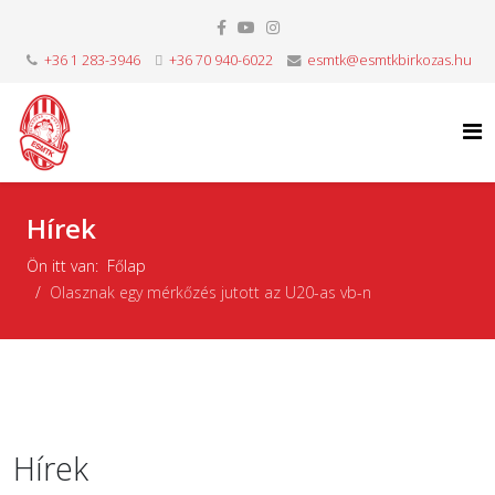
+36 1 283-3946
+36 70 940-6022
esmtk@esmtkbirkozas.hu
Hírek
Ön itt van:
Főlap
Olasznak egy mérkőzés jutott az U20-as vb-n
Hírek