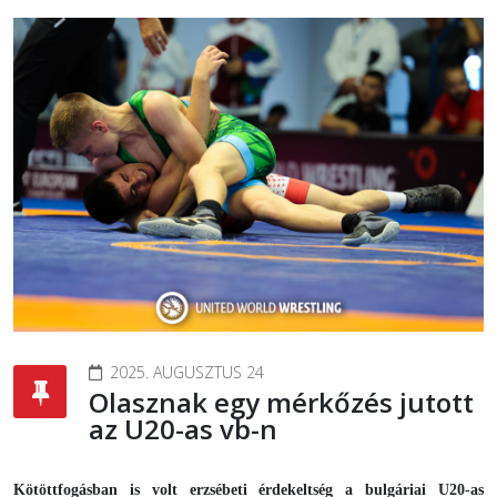
2025. AUGUSZTUS 24
Olasznak egy mérkőzés jutott
az U20-as vb-n
Kötöttfogásban is volt erzsébeti érdekeltség a bulgáriai U20-as