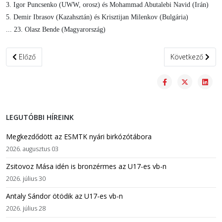
3. Igor Puncsenko (UWW, orosz) és Mohammad Abutalebi Navid (Irán)
5. Demir Ibrasov (Kazahsztán) és Krisztijan Milenkov (Bulgária)
... 23. Olasz Bende (Magyarország)
Előző cikk: Három viadallal kezdtük az őszi versenyszezont
Következő cikk:
Előző
Következő
LEGUTÓBBI HÍREINK
Megkezdődött az ESMTK nyári birkózótábora
2026. augusztus 03
Zsitovoz Mása idén is bronzérmes az U17-es vb-n
2026. július 30
Antaly Sándor ötödik az U17-es vb-n
2026. július 28