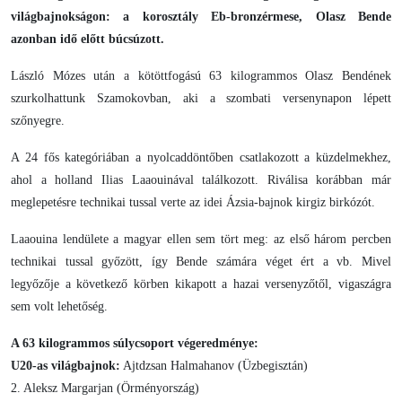
világbajnokságon: a korosztály Eb-bronzérmese, Olasz Bende
azonban idő előtt búcsúzott.
László Mózes után a kötöttfogású 63 kilogrammos Olasz Bendének
szurkolhattunk Szamokovban, aki a szombati versenynapon lépett
szőnyegre.
A 24 fős kategóriában a nyolcaddöntőben csatlakozott a küzdelmekhez,
ahol a holland Ilias Laaouinával találkozott. Riválisa korábban már
meglepetésre technikai tussal verte az idei Ázsia-bajnok kirgiz birkózót.
Laaouina lendülete a magyar ellen sem tört meg: az első három percben
technikai tussal győzött, így Bende számára véget ért a vb. Mivel
legyőzője a következő körben kikapott a hazai versenyzőtől, vigaszágra
sem volt lehetőség.
A 63 kilogrammos súlycsoport végeredménye:
U20-as világbajnok:
Ajtdzsan Halmahanov (Üzbegisztán)
2. Aleksz Margarjan (Örményország)