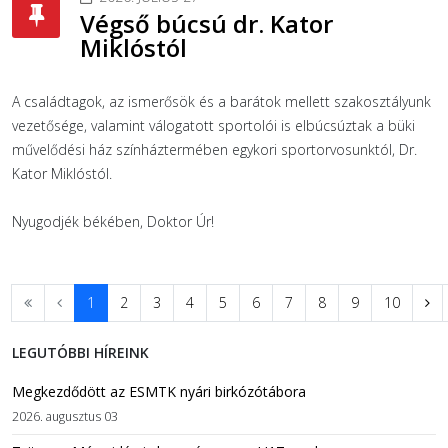
Végső búcsú dr. Kator
Miklóstól
A családtagok, az ismerősök és a barátok mellett szakosztályunk
vezetősége, valamint válogatott sportolói is elbúcsúztak a büki
művelődési ház színháztermében egykori sportorvosunktól, Dr.
Kator Miklóstól.
Nyugodjék békében, Doktor Úr!
1
2
3
4
5
6
7
8
9
10
LEGUTÓBBI HÍREINK
Megkezdődött az ESMTK nyári birkózótábora
2026. augusztus 03