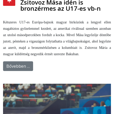
Zsitovoz Mása idén is
bronzérmes az U17-es vb-n
Kétszeres U17-es Európa-bajnok magyar birkózónk a lengyel ellen
magabiztos győzelemmel kezdett, az amerikai riválissal szemben azonban
az utolsó másodpercekben fordult a kocka. Mivel Mása legyőzője döntőbe
jutott, pénteken a vigaszágon folytathatta a világbajnokságot, ahol legyőzte
az azerit, majd a bronzmérkőzésen a kolumbiait is. Zsitovoz Mária a
magyar küldöttség negyedik érmét szerezte Bakuban.
Bővebben …