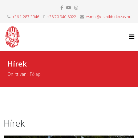
+36 1 283-3946
+36 70 940-6022
esmtk@esmtkbirkozas.hu
Hírek
Ön itt van:
Főlap
Hírek