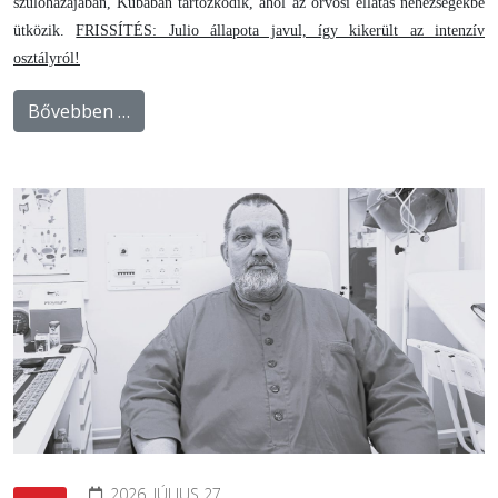
szülőhazájában, Kubában tartózkodik, ahol az orvosi ellátás nehézségekbe
ütközik.
FRISSÍTÉS: Julio állapota javul, így kikerült az intenzív
osztályról!
Bővebben …
2026. JÚLIUS 27