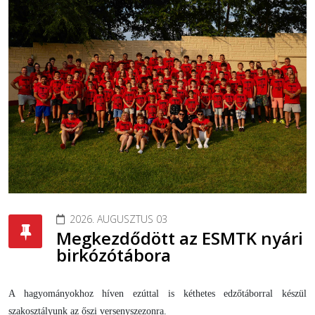
2026. AUGUSZTUS 03
Megkezdődött az ESMTK nyári
birkózótábora
A hagyományokhoz híven ezúttal is kéthetes edzőtáborral készül
szakosztályunk az őszi versenyszezonra.