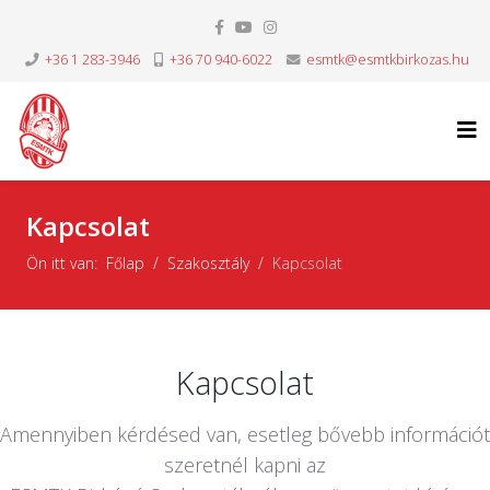
+36 1 283-3946
+36 70 940-6022
esmtk@esmtkbirkozas.hu
Kapcsolat
Ön itt van:
Főlap
Szakosztály
Kapcsolat
Kapcsolat
Amennyiben kérdésed van, esetleg bővebb információt
szeretnél kapni az