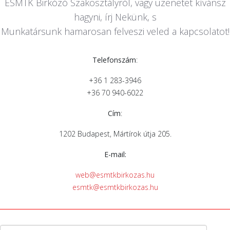
ESMTK Birkózó Szakosztályról, vagy üzenetet kívánsz
hagyni, írj Nekünk, s
Munkatársunk hamarosan felveszi veled a kapcsolatot!
Telefonszám
:
+36 1 283-3946
+36 70 940-6022
Cím
:
1202 Budapest, Mártírok útja 205.
E-mail:
web@esmtkbirkozas.hu
esmtk@esmtkbirkozas.hu