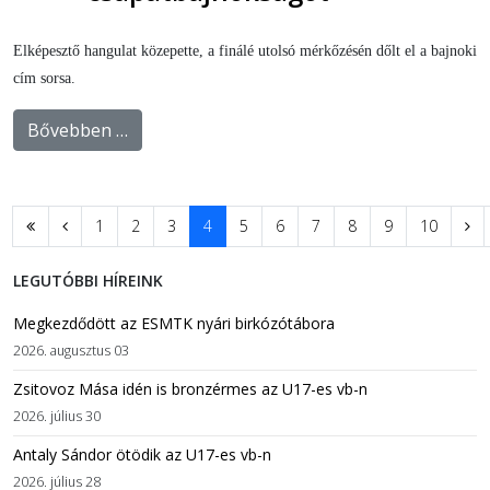
Elképesztő hangulat közepette, a finálé utolsó mérkőzésén dőlt el a bajnoki
cím sorsa.
Bővebben …
1
2
3
4
5
6
7
8
9
10
LEGUTÓBBI HÍREINK
Megkezdődött az ESMTK nyári birkózótábora
2026. augusztus 03
Zsitovoz Mása idén is bronzérmes az U17-es vb-n
2026. július 30
Antaly Sándor ötödik az U17-es vb-n
2026. július 28