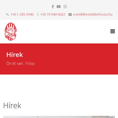
+36 1 283-3946
+36 70 940-6022
esmtk@esmtkbirkozas.hu
Hírek
Ön itt van:
Főlap
Hírek