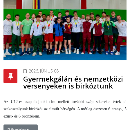
2026. JÚNIUS 08
Gyermekgálán és nemzetközi
versenyeken is birkóztunk
Az U12-es csapatbajnoki cím mellett további szép sikereket értek el
szakosztályunk birkózói az elmúlt hétvégén. A mérleg összesen 6 arany-, 5
ezüst- és 6 bronzérem.
Bővebben …