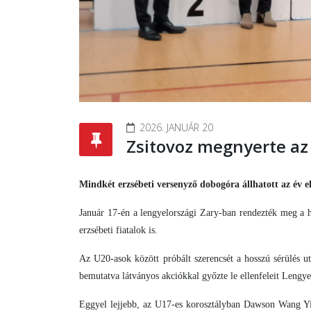
2026. JANUÁR 20
Zsitovoz megnyerte az
Mindkét erzsébeti versenyző dobogóra állhatott az év e
Január 17-én a lengyelországi Zary-ban rendezték meg a 
erzsébeti fiatalok is.
Az U20-asok között próbált szerencsét a hosszú sérülés u
bemutatva látványos akciókkal győzte le ellenfeleit Lengy
Eggyel lejjebb, az U17-es korosztályban Dawson Wang Yiy