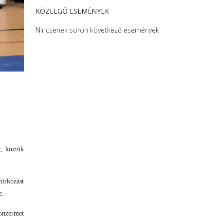
KÖZELGŐ ESEMÉNYEK
Nincsenek soron következő események
t, köztük
birkózást
e.
ronzérmet