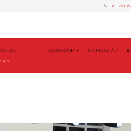
+36 1 283-39
FŐOLDAL
HÍREK
SZAKOSZTÁLY
SPORTOSZTÁLY
B
-kupát