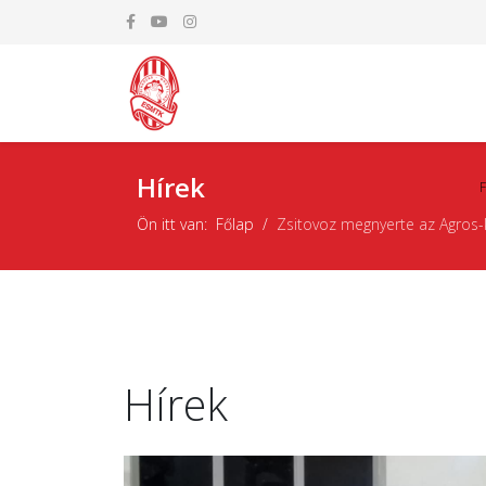
Hírek
Ön itt van:
Főlap
Zsitovoz megnyerte az Agros
Hírek