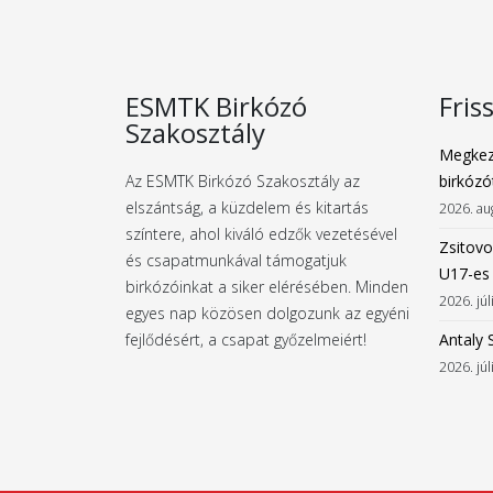
ESMTK Birkózó
Fris
Szakosztály
Megkez
Az ESMTK Birkózó Szakosztály az
birkózó
elszántság, a küzdelem és kitartás
2026. au
színtere, ahol kiváló edzők vezetésével
Zsitovo
és csapatmunkával támogatjuk
U17-es
birkózóinkat a siker elérésében. Minden
2026. júl
egyes nap közösen dolgozunk az egyéni
fejlődésért, a csapat győzelmeiért!
Antaly 
2026. júl