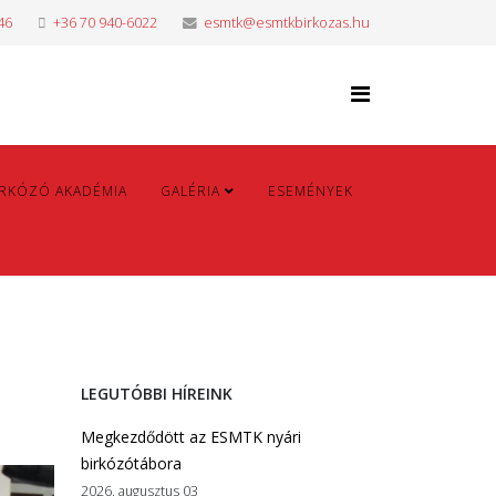
46
+36 70 940-6022
esmtk@esmtkbirkozas.hu
IRKÓZÓ AKADÉMIA
GALÉRIA
ESEMÉNYEK
LEGUTÓBBI HÍREINK
Megkezdődött az ESMTK nyári
birkózótábora
2026. augusztus 03