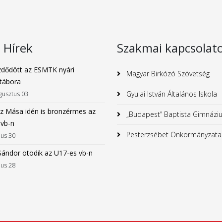
s Hírek
Szakmai kapcsolat
dődött az ESMTK nyári
Magyar Birkózó Szövetség
tábora
Gyulai István Általános Iskola
gusztus 03
z Mása idén is bronzérmes az
„Budapest” Baptista Gimnázi
 vb-n
Pesterzsébet Önkormányzata
ius 30
Sándor ötödik az U17-es vb-n
ius 28