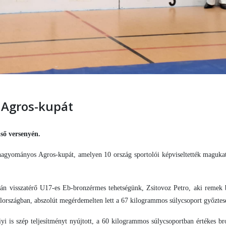
 Agros-kupát
lső versenyén.
hagyományos Agros-kupát, amelyen 10 ország sportolói képviseltették maguka
tán visszatérő U17-es Eb-bronzérmes tehetségünk, Zsitovoz Petro, aki remek 
elországban, abszolút megérdemelten lett a 67 kilogrammos súlycsoport győztes
i is szép teljesítményt nyújtott, a 60 kilogrammos súlycsoportban értékes b