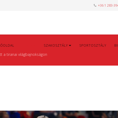
+36 1 283-39
FŐOLDAL
HÍREK
SZAKOSZTÁLY
SPORTOSZTÁLY
B
t a tiranai világbajnokságon