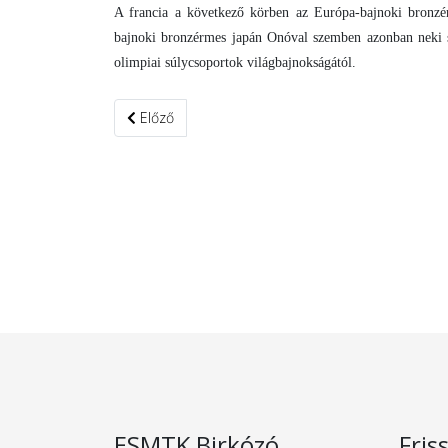
A francia a következő körben az Európa-bajnoki bronzé
bajnoki bronzérmes japán Onóval szemben azonban neki se
olimpiai súlycsoportok világbajnokságától.
Előző cikk: Olasz Vencel és Gerhauser Vilmos is d
Előző
ESMTK Birkózó
Fris