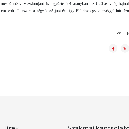
rmes örmény Mezslumjant is legyőzte 5-4 arányban, az U20-as világ-bajnok
m volt ellenszere a négy közé jutásért, így Halidov egy vereséggel búcsúz
iákolimpiai bajnok
Követk
Követ
s Hírek
Szakmai kapcsolat