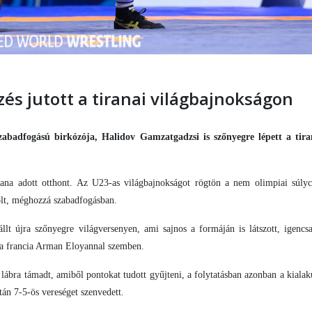
s jutott a tiranai világbajnokságon
abadfogású birkózója, Halidov Gamzatgadzsi is szőnyegre lépett a tir
rana adott otthont. Az U23-as világbajnokságot rögtön a nem olimpiai súly
volt, méghozzá szabadfogásban.
lt újra szőnyegre világversenyen, ami sajnos a formáján is látszott, igenc
, a francia Arman Eloyannal szemben.
n lábra támadt, amiből pontokat tudott gyűjteni, a folytatásban azonban a kialak
tán 7-5-ös vereséget szenvedett.