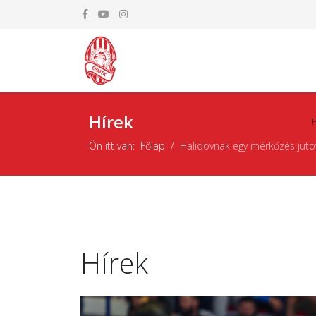
Hírek
Ön itt van:
Főlap
Halidovnak egy mérkőzés jutot
Hírek