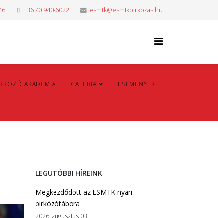
46
+36 70 940-6022
esmtk@esmtkbirkozas.hu
IRKÓZÓ AKADÉMIA
GALÉRIA
ESEMÉNYEK
LEGUTÓBBI HÍREINK
Megkezdődött az ESMTK nyári
birkózótábora
2026. augusztus 03