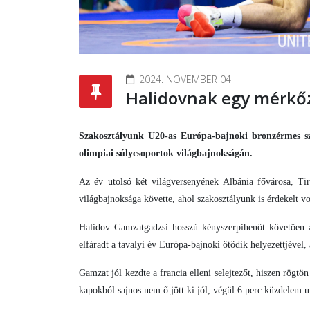
2024. NOVEMBER 04
Halidovnak egy mérkőzé
Szakosztályunk U20-as Európa-bajnoki bronzérmes sz
olimpiai súlycsoportok világbajnokságán.
Az év utolsó két világversenyének Albánia fővárosa, Ti
világbajnoksága követte, ahol szakosztályunk is érdekelt 
Halidov Gamzatgadzsi hosszú kényszerpihenőt követően ál
elfáradt a tavalyi év Európa-bajnoki ötödik helyezettjével
Gamzat jól kezdte a francia elleni selejtezőt, hiszen rögtö
kapokból sajnos nem ő jött ki jól, végül 6 perc küzdelem u