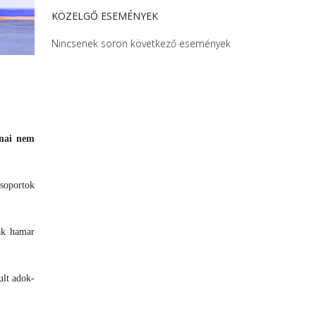
KÖZELGŐ ESEMÉNYEK
Nincsenek soron következő események
anai nem
csoportok
sak hamar
ult adok-