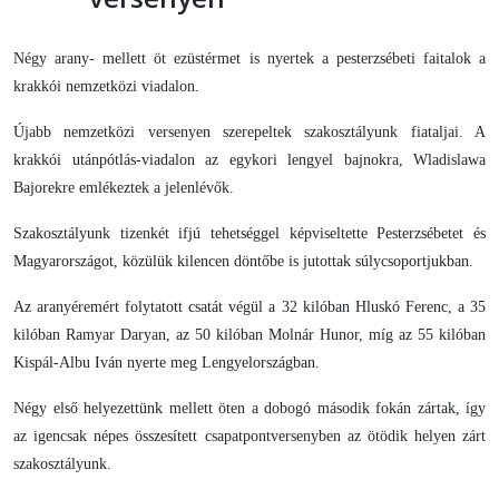
Négy arany- mellett öt ezüstérmet is nyertek a pesterzsébeti faitalok a
krakkói nemzetközi viadalon.
Újabb nemzetközi versenyen szerepeltek szakosztályunk fiataljai. A
krakkói utánpótlás-viadalon az egykori lengyel bajnokra, Wladislawa
Bajorekre emlékeztek a jelenlévők.
Szakosztályunk tizenkét ifjú tehetséggel képviseltette Pesterzsébetet és
Magyarországot, közülük kilencen döntőbe is jutottak súlycsoportjukban.
Az aranyéremért folytatott csatát végül a 32 kilóban Hluskó Ferenc, a 35
kilóban Ramyar Daryan, az 50 kilóban Molnár Hunor, míg az 55 kilóban
Kispál-Albu Iván nyerte meg Lengyelországban.
Négy első helyezettünk mellett öten a dobogó második fokán zártak, így
az igencsak népes összesített csapatpontversenyben az ötödik helyen zárt
szakosztályunk.