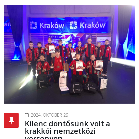
2024. OKTÓBER 29
Kilenc döntősünk volt a
krakkói nemzetközi
versenyen