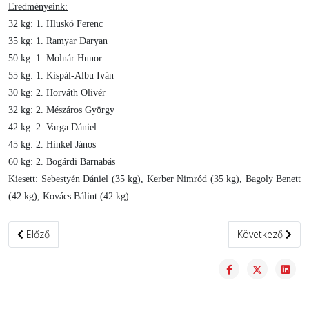
Eredményeink:
32 kg: 1. Hluskó Ferenc
35 kg: 1. Ramyar Daryan
50 kg: 1. Molnár Hunor
55 kg: 1. Kispál-Albu Iván
30 kg: 2. Horváth Olivér
32 kg: 2. Mészáros György
42 kg: 2. Varga Dániel
45 kg: 2. Hinkel János
60 kg: 2. Bogárdi Barnabás
Kiesett: Sebestyén Dániel (35 kg), Kerber Nimród (35 kg), Bagoly Benett
(42 kg), Kovács Bálint (42 kg).
Előző cikk: Halidovnak egy mérkőzés jutott a tiranai világbajnoksá
Következő cikk:
Előző
Következő