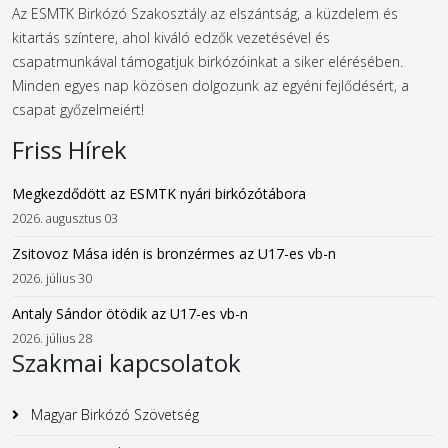
Az ESMTK Birkózó Szakosztály az elszántság, a küzdelem és
kitartás színtere, ahol kiváló edzők vezetésével és
csapatmunkával támogatjuk birkózóinkat a siker elérésében.
Minden egyes nap közösen dolgozunk az egyéni fejlődésért, a
csapat győzelmeiért!
Friss Hírek
Megkezdődött az ESMTK nyári birkózótábora
2026. augusztus 03
Zsitovoz Mása idén is bronzérmes az U17-es vb-n
2026. július 30
Antaly Sándor ötödik az U17-es vb-n
2026. július 28
Szakmai kapcsolatok
Magyar Birkózó Szövetség