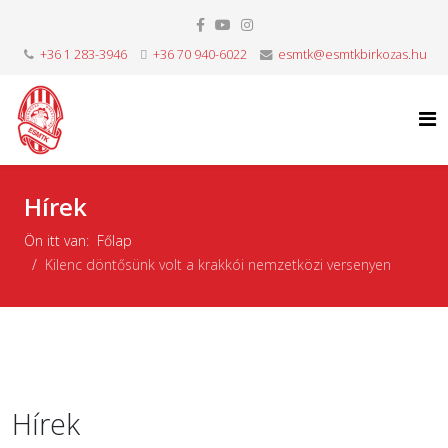
+36 1 283-3946
+36 70 940-6022
esmtk@esmtkbirkozas.hu
Hírek
Ön itt van:
Főlap
Kilenc döntősünk volt a krakkói nemzetközi versenyen
Hírek