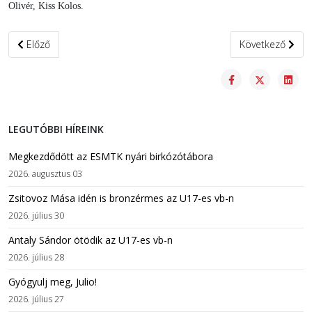
Olivér, Kiss Kolos.
Előző cikk: Antaly: Szeretnék bizonyítani magamnak
Következő cikk:
Előző
Következő
LEGUTÓBBI HÍREINK
Megkezdődött az ESMTK nyári birkózótábora
2026. augusztus 03
Zsitovoz Mása idén is bronzérmes az U17-es vb-n
2026. július 30
Antaly Sándor ötödik az U17-es vb-n
2026. július 28
Gyógyulj meg, Julio!
2026. július 27