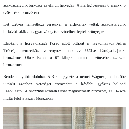
szakosztályunk birkózói az elmúlt hétvégén. A mérleg összesen 6 arany-, 5
ezüst- és 6 bronzérem.
Két U20-as nemzetközi versenyen is érdekeltek voltak szakosztályunk
birkózói, akik a magyar válogatott színeiben léptek szőnyegre.
Elsőként a horvátországi Porec adott otthont a hagyományos Adria
Trófeája nemzetközi versenynek, ahol az U20-as Európa-bajnoki
bronzérmes Olasz Bende a 67 kilogrammosok mezőnyében szerzett
bronzérmet.
Bende a nyitófordulóban 5–3-ra legyőzte a német Wagnert, a döntőbe
jutásért azonban vereséget szenvedett a későbbi győztes holland
Laaouinától. A bronzmérkőzésen ismét magabiztosan birkózott, és 10–3-ra
múlta felül a kazah Musszakánt.