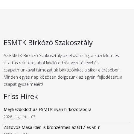
ESMTK Birkózó Szakosztály
Az ESMTK Birkózó Szakosztály az elszántság, a küzdelem és
kitartás színtere, ahol kiváló edzők vezetésével és
csapatmunkával támogatjuk birkózóinkat a siker elérésében.
Minden egyes nap közösen dolgozunk az egyéni fejlődésért, a
csapat győzelmeiért!
Friss Hírek
Megkezdődött az ESMTK nyári birkózótábora
2026. augusztus 03
Zsitovoz Mása idén is bronzérmes az U17-es vb-n