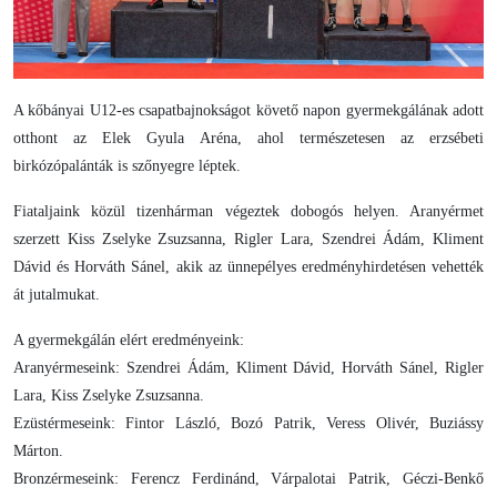
A kőbányai U12-es csapatbajnokságot követő napon gyermekgálának adott
otthont az Elek Gyula Aréna, ahol természetesen az erzsébeti
birkózópalánták is szőnyegre léptek.
Fiataljaink közül tizenhárman végeztek dobogós helyen. Aranyérmet
szerzett Kiss Zselyke Zsuzsanna, Rigler Lara, Szendrei Ádám, Kliment
Dávid és Horváth Sánel, akik az ünnepélyes eredményhirdetésen vehették
át jutalmukat.
A gyermekgálán elért eredményeink:
Aranyérmeseink: Szendrei Ádám, Kliment Dávid, Horváth Sánel, Rigler
Lara, Kiss Zselyke Zsuzsanna.
Ezüstérmeseink: Fintor László, Bozó Patrik, Veress Olivér, Buziássy
Márton.
Bronzérmeseink: Ferencz Ferdinánd, Várpalotai Patrik, Géczi-Benkő