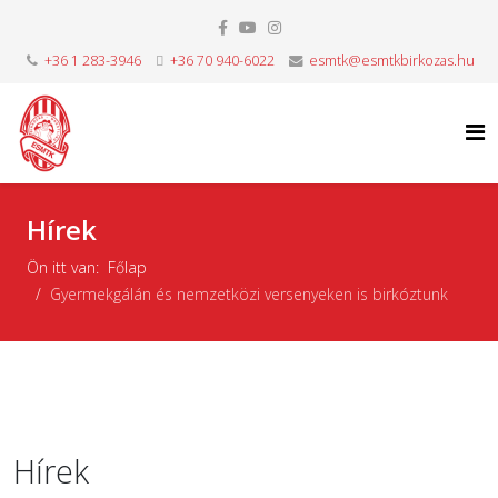
+36 1 283-3946
+36 70 940-6022
esmtk@esmtkbirkozas.hu
Hírek
Ön itt van:
Főlap
Gyermekgálán és nemzetközi versenyeken is birkóztunk
Hírek