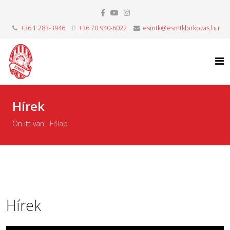
+36 1 283-3946
+36 70 940-6022
esmtk@esmtkbirkozas.hu
Hírek
Ön itt van:
Főlap
Hírek