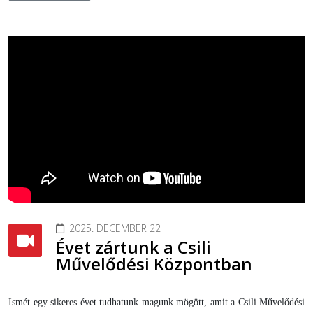
2025. DECEMBER 22
Évet zártunk a Csili
Művelődési Központban
Ismét egy sikeres évet tudhatunk magunk mögött, amit a Csili Művelődési