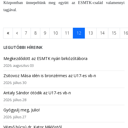
Központban ünnepeltünk meg együtt az ESMTK-család valamennyi
tagjával.
7
8
9
10
11
12
13
14
15
16
LEGUTÓBBI HÍREINK
Megkezdődött az ESMTK nyári birkózótábora
2026. augusztus 03
Zsitovoz Mása idén is bronzérmes az U17-es vb-n
2026. július 30
Antaly Sándor ötödik az U17-es vb-n
2026. július 28
Gyógyulj meg, Julio!
2026. július 27
Végső búcsú dr. Kator Miklóstól