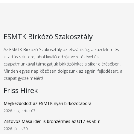
ESMTK Birkózó Szakosztály
Az ESMTK Birkózó Szakosztály az elszántság, a küzdelem és
kitartás színtere, ahol kiváló edzők vezetésével és
csapatmunkával támogatjuk birkózóinkat a siker elérésében.
Minden egyes nap közösen dolgozunk az egyéni fejlődésért, a
csapat győzelmeiért!
Friss Hírek
Megkezdődött az ESMTK nyári birkózótábora
2026. augusztus 03
Zsitovoz Mása idén is bronzérmes az U17-es vb-n
2026. július 30