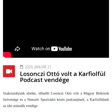
2026. JANUÁR 21
Losonczi Ottó volt a Karfiolfül
Podcast vendége
Szakosztályunk elnöke, idősebb Losonczi Ottó volt a Magyar Birkózók
Szövetsége és a Nemzeti Sportrádió közös podcastjének, a Karfiolfülnek
az idei második vendége.