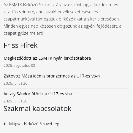
Az ESMTK Birkózó Szakosztály az elszántság, a küzdelem és
kitartás színtere, ahol kiváló edzők vezetésével és
csapatmunkával támogatjuk birkózóinkat a siker elérésében.
Minden egyes nap közösen dolgozunk az egyéni fejlődésért, a
csapat győzelmeiért!
Friss Hírek
Megkezdődött az ESMTK nyári birkózótábora
2026. augusztus 03
Zsitovoz Mása idén is bronzérmes az U17-es vb-n
2026. július 30
Antaly Sándor ötödik az U17-es vb-n
2026. július 28
Szakmai kapcsolatok
Magyar Birkózó Szövetség