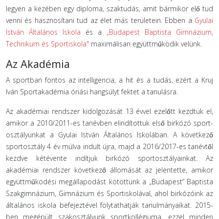
legyen a kezében egy diploma, szaktudás, amit bármikor elő tud
venni és hasznosítani tud az élet más területein. Ebben a
Gyulai
István Általános Iskola
és a
„Budapest Baptista Gimnázium,
Technikum és Sportiskola"
maximálisan együttműködik velünk.
Az Akadémia
A sportban fontos az intelligencia, a hit és a tudás, ezért a Kruj
Iván Sportakadémia óriási hangsúlyt fektet a tanulásra.
Az akadémiai rendszer kidolgozását 13 évvel ezelőtt kezdtük el,
amikor a 2010/2011-es tanévben elindítottuk első birkózó sport-
osztályunkat a Gyulai István Általános Iskolában. A következő
sportosztály 4 év múlva indult újra, majd a 2016/2017-es tanévtől
kezdve kétévente indítjuk birkózó sportosztályainkat. Az
akadémiai rendszer következő állomását az jelentette, amikor
együttműködési megállapodást kötöttünk a „Budapest” Baptista
Szakgimnázium, Gimnázium és Sportiskolával, ahol birkózóink az
általános iskola befejeztével folytathatják tanulmányaikat. 2015-
ben megépült szakosztályunk sportkollégiuma, ezzel minden