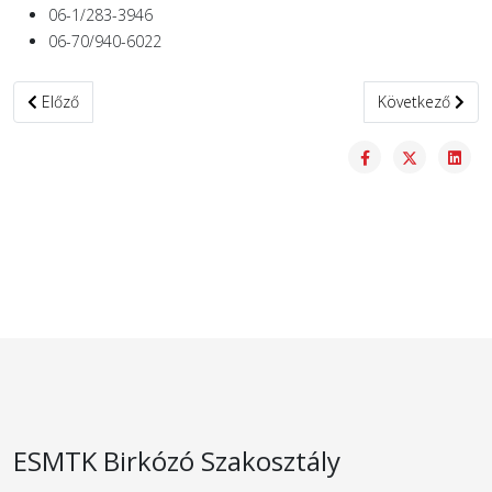
06-1/283-3946
06-70/940-6022
Előző cikk: Jogi közlemény
Következő cikk:
Előző
Következő
ESMTK Birkózó Szakosztály