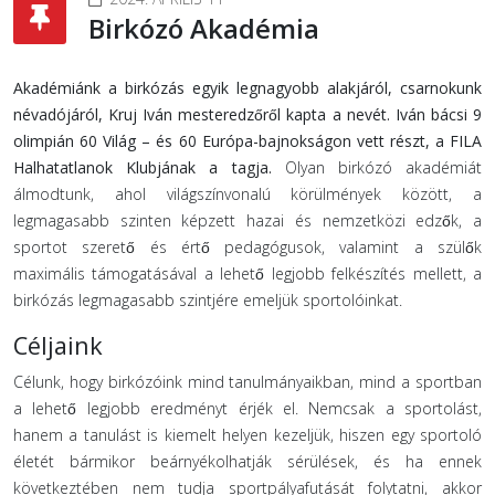
Birkózó Akadémia
Akadémiánk a birkózás egyik legnagyobb alakjáról, csarnokunk
névadójáról, Kruj Iván mesteredzőről kapta a nevét. Iván bácsi 9
olimpián 60 Világ – és 60 Európa-bajnokságon vett részt, a FILA
Halhatatlanok Klubjának a tagja.
Olyan birkózó akadémiát
álmodtunk, ahol világszínvonalú körülmények között, a
legmagasabb szinten képzett hazai és nemzetközi edzők, a
sportot szerető és értő pedagógusok, valamint a szülők
maximális támogatásával a lehető legjobb felkészítés mellett, a
birkózás legmagasabb szintjére emeljük sportolóinkat.
Céljaink
Célunk, hogy birkózóink mind tanulmányaikban, mind a sportban
a lehető legjobb eredményt érjék el. Nemcsak a sportolást,
hanem a tanulást is kiemelt helyen kezeljük, hiszen egy sportoló
életét bármikor beárnyékolhatják sérülések, és ha ennek
következtében nem tudja sportpályafutását folytatni, akkor