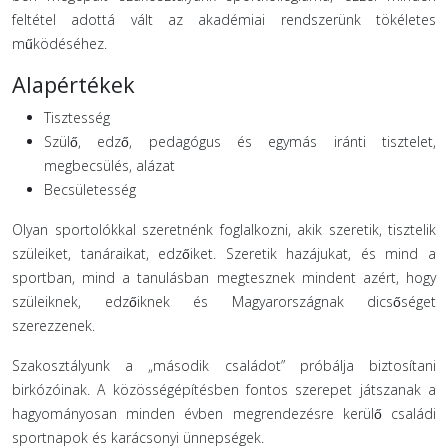
feltétel adottá vált az akadémiai rendszerünk tökéletes
működéséhez.
Alapértékek
Tisztesség
Szülő, edző, pedagógus és egymás iránti tisztelet,
megbecsülés, alázat
Becsületesség
Olyan sportolókkal szeretnénk foglalkozni, akik szeretik, tisztelik
szüleiket, tanáraikat, edzőiket. Szeretik hazájukat, és mind a
sportban, mind a tanulásban megtesznek mindent azért, hogy
szüleiknek, edzőiknek és Magyarországnak dicsőséget
szerezzenek.
Szakosztályunk a „második családot” próbálja biztosítani
birkózóinak. A közösségépítésben fontos szerepet játszanak a
hagyományosan minden évben megrendezésre kerülő családi
sportnapok és karácsonyi ünnepségek.