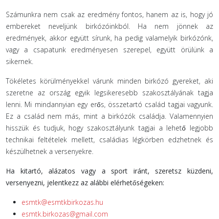
Számunkra nem csak az eredmény fontos, hanem az is, hogy jó
embereket neveljünk birkózóinkból. Ha nem jönnek az
eredmények, akkor együtt sírunk, ha pedig valamelyik birkózónk,
vagy a csapatunk eredményesen szerepel, együtt örülünk a
sikernek.
Tökéletes körülményekkel várunk minden birkózó gyereket, aki
szeretne az ország egyik legsikeresebb szakosztályának tagja
lenni. Mi mindannyian egy erős, összetartó család tagjai vagyunk.
Ez a család nem más, mint a birkózók családja. Valamennyien
hisszük és tudjuk, hogy szakosztályunk tagjai a lehető legjobb
technikai feltételek mellett, családias légkörben edzhetnek és
készülhetnek a versenyekre.
Ha kitartó, alázatos vagy a sport iránt, szeretsz küzdeni,
versenyezni, jelentkezz az alábbi elérhetőségeken:
esmtk@esmtkbirkozas.hu
esmtk.birkozas@gmail.com