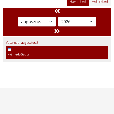
Havi nézet
Heti nézet
Vasárnap,
augusztus
2
Nyári edzőtábor