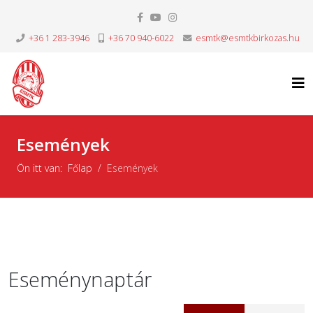
+36 1 283-3946
+36 70 940-6022
esmtk@esmtkbirkozas.hu
Események
Ön itt van:
Főlap
Események
Eseménynaptár