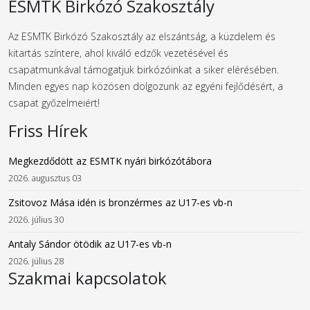
ESMTK Birkózó Szakosztály
Az ESMTK Birkózó Szakosztály az elszántság, a küzdelem és
kitartás színtere, ahol kiváló edzők vezetésével és
csapatmunkával támogatjuk birkózóinkat a siker elérésében.
Minden egyes nap közösen dolgozunk az egyéni fejlődésért, a
csapat győzelmeiért!
Friss Hírek
Megkezdődött az ESMTK nyári birkózótábora
2026. augusztus 03
Zsitovoz Mása idén is bronzérmes az U17-es vb-n
2026. július 30
Antaly Sándor ötödik az U17-es vb-n
2026. július 28
Szakmai kapcsolatok