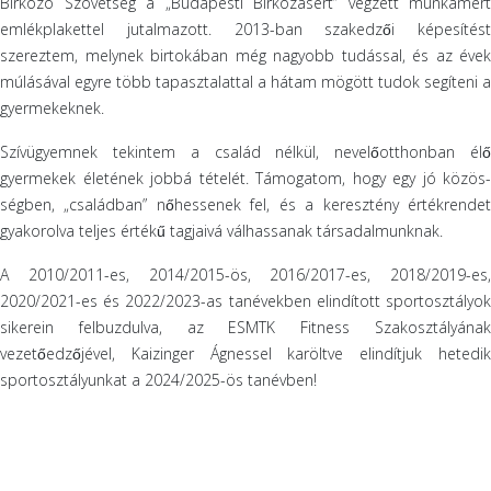
Birkózó Szövetség a „Budapesti Birkózásért” végzett munkámért
emlékplakettel jutalmazott. 2013-ban szakedzői képesítést
szereztem, melynek birtokában még nagyobb tudással, és az évek
múlásával egyre több tapasztalattal a hátam mögött tudok segíteni a
gyermekeknek.
Szívügyemnek tekintem a család nélkül, nevelőotthonban élő
gyermekek életének jobbá tételét. Támogatom, hogy egy jó közös-
ségben, „családban” nőhessenek fel, és a keresztény értékrendet
gyakorolva teljes értékű tagjaivá válhassanak társadalmunknak.
A 2010/2011-es, 2014/2015-ös, 2016/2017-es, 2018/2019-es,
2020/2021-es és 2022/2023-as tanévekben elindított sportosztályok
sikerein felbuzdulva, az ESMTK Fitness Szakosztályának
vezetőedzőjével, Kaizinger Ágnessel karöltve elindítjuk hetedik
sportosztályunkat a 2024/2025-ös tanévben!