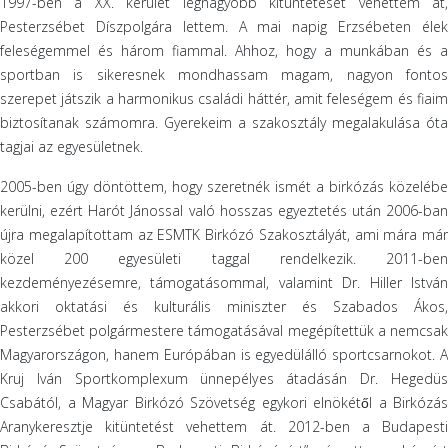
1997-ben a XX. kerület legnagyobb kitüntetését vehettem át,
Pesterzsébet Díszpolgára lettem. A mai napig Erzsébeten élek
feleségemmel és három fiammal. Ahhoz, hogy a munkában és a
sportban is sikeresnek mondhassam magam, nagyon fontos
szerepet játszik a harmonikus családi háttér, amit feleségem és fiaim
biztosítanak számomra. Gyerekeim a szakosztály megalakulása óta
tagjai az egyesületnek.
2005-ben úgy döntöttem, hogy szeretnék ismét a birkózás közelébe
kerülni, ezért Harót Jánossal való hosszas egyeztetés után 2006-ban
újra megalapítottam az ESMTK Birkózó Szakosztályát, ami mára már
közel 200 egyesületi taggal rendelkezik. 2011-ben
kezdeményezésemre, támogatásommal, valamint Dr. Hiller István
akkori oktatási és kulturális miniszter és Szabados Ákos,
Pesterzsébet polgármestere támogatásával megépítettük a nemcsak
Magyarországon, hanem Európában is egyedülálló sportcsarnokot. A
Kruj Iván Sportkomplexum ünnepélyes átadásán Dr. Hegedüs
Csabától, a Magyar Birkózó Szövetség egykori elnökétől a Birkózás
Aranykeresztje kitüntetést vehettem át. 2012-ben a Budapesti