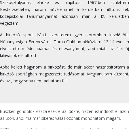
Szakosztályának elnöke és alapítója. 1967-ben születtem
Pesterzsébeten, három nővéremmel a kerületben nőttünk fel,
középiskolai tanulmányaimat azonban már a IX. kerületben
végeztem.
A birkózó sport iránti szeretetem gyerekkoromban kezdődött.
Néhány évig a Ferencvárosi Torna Clubban birkóztam. 12-14 évesen
elvesztettem édesapámat és édesanyámat, ami miatt az élet új
kihívások elé állított.
Abba kellett hagynom a birkózást, de már akkor hasznosítottam a
birkózó sportágban megszerzett tudásomat.
Megtanultam küzdeni
és azt, hogy soha nem adhatom fel.
Büszkén gondolok vissza ezekre az időkre, hiszen ez indított el azon
az úton, ahol ma már sikeres vállalkozónak mondhatom magam.