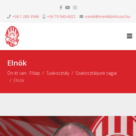
+36 1 283-3946
+36 70 940-6022
esmtk@esmtkbirkozas.hu
Elnök
Ön itt van:
Főlap
Szakosztály
Szakosztályunk tagjai
Elnök