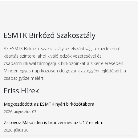
ESMTK Birkózó Szakosztály
Az ESMTK Birkózó Szakosztály az elszántság, a küzdelem és
kitartás színtere, ahol kiváló edzők vezetésével és
csapatmunkával támogatjuk birkózóinkat a siker elérésében.
Minden egyes nap közösen dolgozunk az egyéni fejlődésért, a
csapat győzelmeiért!
Friss Hírek
Megkezdődött az ESMTK nyári birkózótábora
2026. augusztus 03
Zsitovoz Mása idén is bronzérmes az U17-es vb-n
2026. július 30