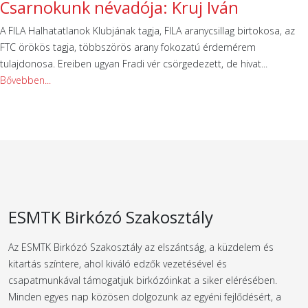
Csarnokunk névadója: Kruj Iván
A FILA Halhatatlanok Klubjának tagja, FILA aranycsillag birtokosa, az
FTC örökös tagja, többszörös arany fokozatú érdemérem
tulajdonosa. Ereiben ugyan Fradi vér csörgedezett, de hivat...
Bővebben...
ESMTK Birkózó Szakosztály
Az ESMTK Birkózó Szakosztály az elszántság, a küzdelem és
kitartás színtere, ahol kiváló edzők vezetésével és
csapatmunkával támogatjuk birkózóinkat a siker elérésében.
Minden egyes nap közösen dolgozunk az egyéni fejlődésért, a