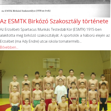
Az ESMTK Birkózó Szakosztály története
Az Erzsébeti Spartacus Munkás Testedző Kör (ESMTK) 1915-ben
alakította meg birkózó szakosztályát. A sportolók a háború elején az
Erzsébet (ma Ady Endre) utcai iskola tornaterméb...
Bővebben...