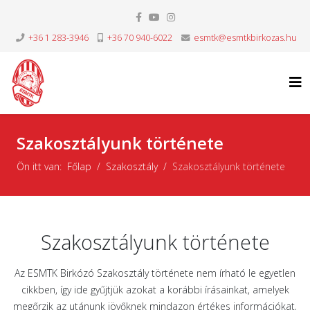
+36 1 283-3946
+36 70 940-6022
esmtk@esmtkbirkozas.hu
Szakosztályunk története
Ön itt van:
Főlap
Szakosztály
Szakosztályunk története
Szakosztályunk története
Az ESMTK Birkózó Szakosztály története nem írható le egyetlen
cikkben, így ide gyűjtjük azokat a korábbi írásainkat, amelyek
megőrzik az utánunk jövőknek mindazon értékes információkat,