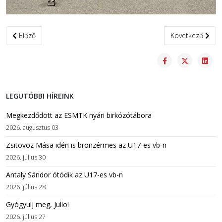
Előző cikk: Területi bajnokságon és válogatón is versenyeztünk
Következő cikk:
Előző
Következő
LEGUTÓBBI HÍREINK
Megkezdődött az ESMTK nyári birkózótábora
2026. augusztus 03
Zsitovoz Mása idén is bronzérmes az U17-es vb-n
2026. július 30
Antaly Sándor ötödik az U17-es vb-n
2026. július 28
Gyógyulj meg, Julio!
2026. július 27