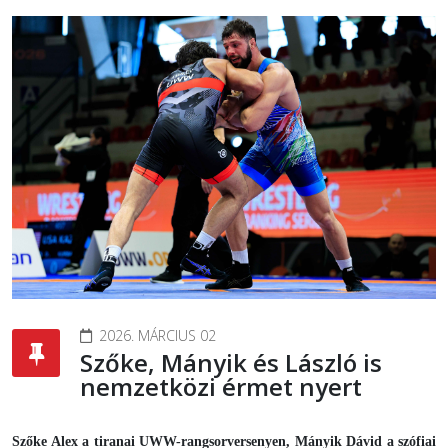
2026. MÁRCIUS 02
Szőke, Mányik és László is
nemzetközi érmet nyert
Szőke Alex a tiranai UWW-rangsorversenyen, Mányik Dávid a szófiai