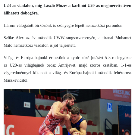
U23-as viadalon, míg László Mózes a karlinói U20-as megmérettetésen
állhatott dobogóra.
Három válogatott birkózónk is szőnyegre lépett nemzetközi porondon.
Szőke Alex az év második UWW-rangsorversenyén, a tiranai Muhamet
Malo nemzetközi viadalon is jól teljesített.
Világ- és Európa-bajnoki érmesünk a nyolc közé jutásért 5-3-ra legyőzte
az U20-as világbajnok orosz Amrijevet, majd szoros csatában, 1-1-es
végeredménnyel kikapott a világ- és Európa-bajnoki második fehérorosz
Maszkevicstől.