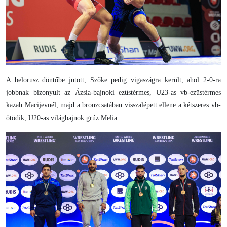
A belorusz döntőbe jutott, Szőke pedig vigaszágra került, ahol 2-0-ra
jobbnak bizonyult az Ázsia-bajnoki ezüstérmes, U23-as vb-ezüstérmes
kazah Macijevnél, majd a bronzcsatában visszalépett ellene a kétszeres vb-
ötödik, U20-as világbajnok grúz Melia.