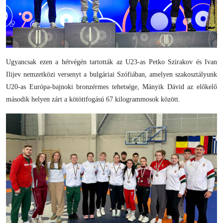
Ugyancsak ezen a hétvégén tartották az U23-as Petko Szirakov és Ivan
Ilijev nemzetközi versenyt a bulgáriai Szófiában, amelyen szakosztályunk
U20-as Európa-bajnoki bronzérmes tehetsége, Mányik Dávid az előkelő
második helyen zárt a kötöttfogású 67 kilogrammosok között.