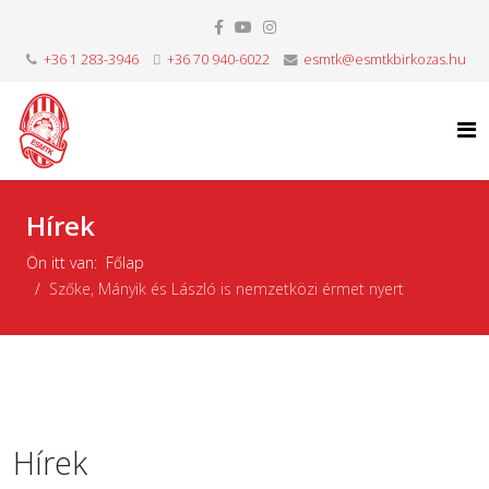
+36 1 283-3946
+36 70 940-6022
esmtk@esmtkbirkozas.hu
Hírek
Ön itt van:
Főlap
Szőke, Mányik és László is nemzetközi érmet nyert
Hírek