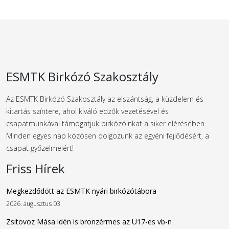
ESMTK Birkózó Szakosztály
Az ESMTK Birkózó Szakosztály az elszántság, a küzdelem és
kitartás színtere, ahol kiváló edzők vezetésével és
csapatmunkával támogatjuk birkózóinkat a siker elérésében.
Minden egyes nap közösen dolgozunk az egyéni fejlődésért, a
csapat győzelmeiért!
Friss Hírek
Megkezdődött az ESMTK nyári birkózótábora
2026. augusztus 03
Zsitovoz Mása idén is bronzérmes az U17-es vb-n