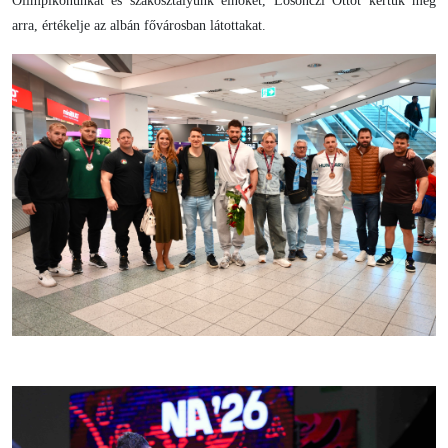
Olimpikonunkat és szakosztályunk elnökét, Losonczi Ottót kértük meg
arra, értékelje az albán fővárosban látottakat.