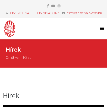
+36 1 283-3946
+36 70 940-6022
esmtk@esmtkbirkozas.hu
Hírek
Ön itt van:
Főlap
Hírek