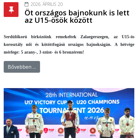
2026. ÁPRILIS 20
Öt országos bajnokunk is lett
az U15-ösök között
Serdülőkorú birkózóink remekeltek Zalaegerszegen, az U15-ös
korosztály női és kötöttfogású országos bajnokságán. A hétvége
mérlege: 5 arany-, 3 ezüst- és 6 bronzérem!
Bővebben …