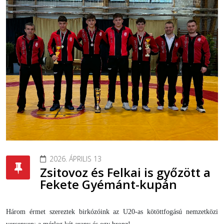
2026. ÁPRILIS 13
Zsitovoz és Felkai is győzött a
Fekete Gyémánt-kupán
Három érmet szereztek birkózóink az U20-as kötöttfogású nemzetközi