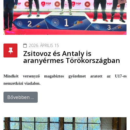
2026. ÁPRILIS 15
Zsitovoz és Antaly is
aranyérmes Törökországban
Mindkét versenyző magabiztos győzelmet aratott az U17-es
nemzetközi viadalon.
Bővebben …