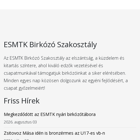
ESMTK Birkózó Szakosztály
Az ESMTK Birkózó Szakosztály az elszántság, a küzdelem és
kitartás színtere, ahol kiváló edzők vezetésével és
csapatmunkával támogatjuk birkózóinkat a siker elérésében.
Minden egyes nap közösen dolgozunk az egyéni fejlődésért, a
csapat győzelmeiért!
Friss Hírek
Megkezdődött az ESMTK nyári birkózótábora
2026. augusztus 03
Zsitovoz Mása idén is bronzérmes az U17-es vb-n