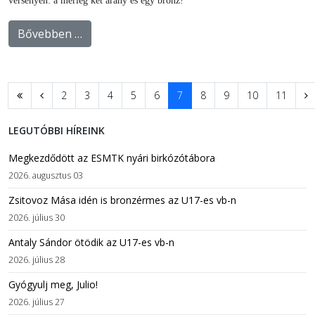
versenyen: a mérleg két arany és egy bronz!
Bővebben …
2
3
4
5
6
7
8
9
10
11
LEGUTÓBBI HÍREINK
Megkezdődött az ESMTK nyári birkózótábora
2026. augusztus 03
Zsitovoz Mása idén is bronzérmes az U17-es vb-n
2026. július 30
Antaly Sándor ötödik az U17-es vb-n
2026. július 28
Gyógyulj meg, Julio!
2026. július 27