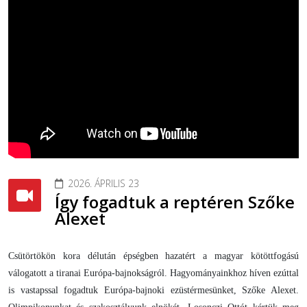
2026. ÁPRILIS 23
Így fogadtuk a reptéren Szőke
Alexet
Csütörtökön kora délután épségben hazatért a magyar kötöttfogású
válogatott a tiranai Európa-bajnokságról. Hagyományainkhoz híven ezúttal
is vastapssal fogadtuk Európa-bajnoki ezüstérmesünket, Szőke Alexet.