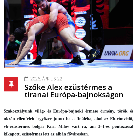
2026. ÁPRILIS 22
Szőke Alex ezüstérmes a
tiranai Európa-bajnokságon
Szakosztályunk világ- és Európa-bajnoki érmese örmény, török és
ukrán ellenfeleit legyőzve jutott be a fináléba, ahol az Eb-címvédő,
vb-ezüstérmes bolgár Kiril Milov várt rá, ám 3–1-es pontozással
kikapott, ezüstérmes lett az albán fővárosban.