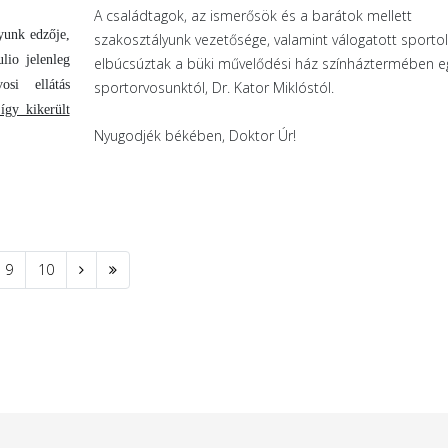
A családtagok, az ismerősök és a barátok mellett
yunk edzője,
szakosztályunk vezetősége, valamint válogatott sportoló
lio jelenleg
elbúcsúztak a büki művelődési ház színháztermében e
osi ellátás
sportorvosunktól, Dr. Kator Miklóstól.
így kikerült
Nyugodjék békében, Doktor Úr!
9
10