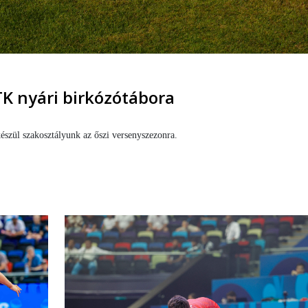
K nyári birkózótábora
észül szakosztályunk az őszi versenyszezonra.