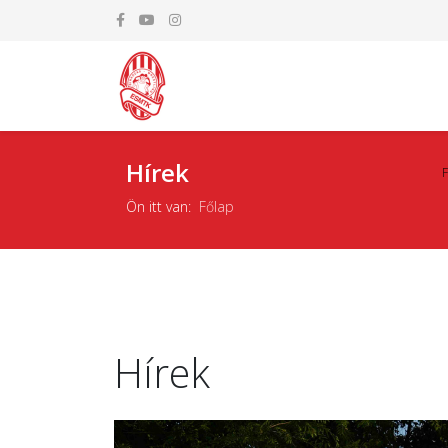
Hírek
Ön itt van:
Főlap
Hírek