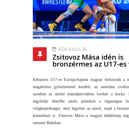
2026. JÚLIUS 30
Zsitovoz Mása idén is
bronzérmes az U17-es 
Kétszeres U17-es Európa-bajnok magyar birkózónk a le
magabiztos győzelemmel kezdett, az amerikai rivális
azonban az utolsó másodpercekben fordult a kocka.
legyőzője döntőbe jutott, pénteken a vigaszágon fol
világbajnokságot, ahol legyőzte az azerit, majd a bronz
kolumbiait is. Zsitovoz Mária a magyar küldöttség ne
szerezte Bakuban.