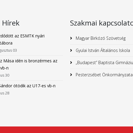
s Hírek
Szakmai kapcsolat
dődött az ESMTK nyári
Magyar Birkózó Szövetség
tábora
Gyulai István Általános Iskola
gusztus 03
z Mása idén is bronzérmes az
„Budapest” Baptista Gimnázi
 vb-n
Pesterzsébet Önkormányzata
ius 30
Sándor ötödik az U17-es vb-n
ius 28