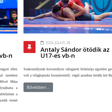
2026. JÚLIUS 28
Antaly Sándor ötödik az
U17-es vb-n
vb-n
Szakosztályunk korosztályos válogatott birkózója egyetlen g
ngyel ellen
volt a világbajnoki bronzéremtől, végül azonban ötödik lett B
sal szemben
 Mivel Mása
Bővebben …
ytathatta a
mérkőzésen a
gyedik érmét