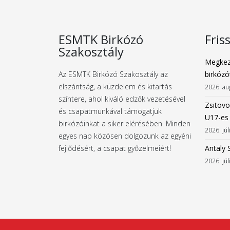
ESMTK Birkózó
Fris
Szakosztály
Megkez
Az ESMTK Birkózó Szakosztály az
birkózó
elszántság, a küzdelem és kitartás
2026. au
színtere, ahol kiváló edzők vezetésével
Zsitovo
és csapatmunkával támogatjuk
U17-es
birkózóinkat a siker elérésében. Minden
2026. júl
egyes nap közösen dolgozunk az egyéni
fejlődésért, a csapat győzelmeiért!
Antaly 
2026. júl