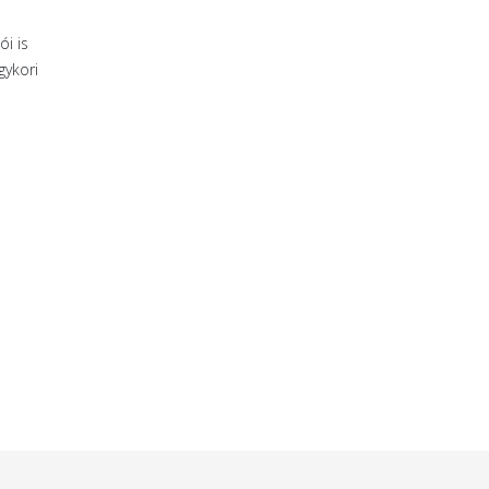
i is
gykori