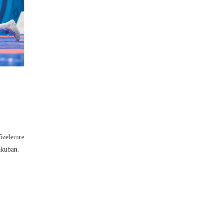
yőzelemre
akuban.