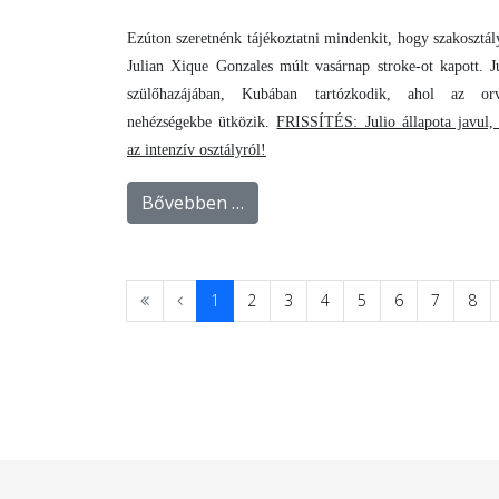
Ezúton szeretnénk tájékoztatni mindenkit, hogy szakosztál
Julian Xique Gonzales múlt vasárnap stroke-ot kapott. Ju
szülőhazájában, Kubában tartózkodik, ahol az orv
nehézségekbe ütközik.
FRISSÍTÉS: Julio állapota javul, 
az intenzív osztályról!
Bővebben …
1
2
3
4
5
6
7
8