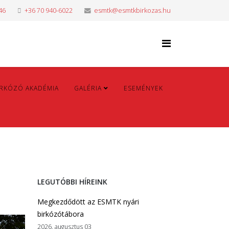
46
+36 70 940-6022
esmtk@esmtkbirkozas.hu
IRKÓZÓ AKADÉMIA
GALÉRIA
ESEMÉNYEK
LEGUTÓBBI HÍREINK
Megkezdődött az ESMTK nyári
birkózótábora
2026. augusztus 03