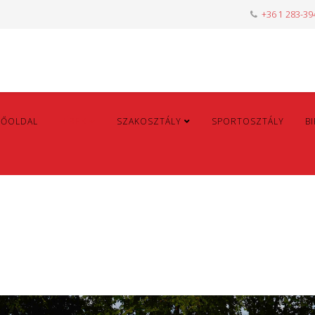
+36 1 283-39
FŐOLDAL
HÍREK
SZAKOSZTÁLY
SPORTOSZTÁLY
B