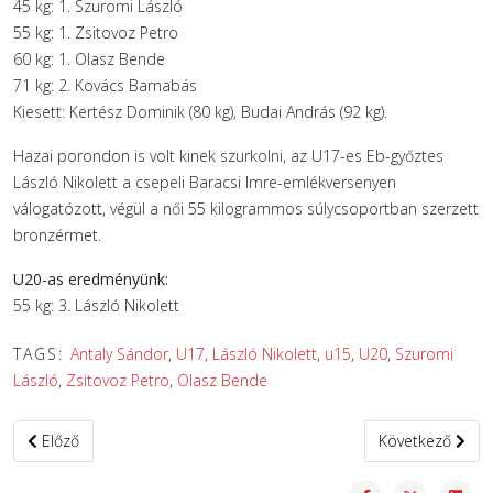
45 kg: 1. Szuromi László
55 kg: 1. Zsitovoz Petro
60 kg: 1. Olasz Bende
71 kg: 2. Kovács Barnabás
Kiesett: Kertész Dominik (80 kg), Budai András (92 kg).
Hazai porondon is volt kinek szurkolni, az U17-es Eb-győztes
László Nikolett a csepeli Baracsi Imre-emlékversenyen
válogatózott, végül a női 55 kilogrammos súlycsoportban szerzett
bronzérmet.
U20-as eredményünk:
55 kg: 3. László Nikolett
TAGS:
Antaly Sándor
,
U17
,
László Nikolett
,
u15
,
U20
,
Szuromi
László
,
Zsitovoz Petro
,
Olasz Bende
Előző cikk: 3 versenyen 41 érmet nyertek birkózóink
Következő cikk:
Előző
Következő