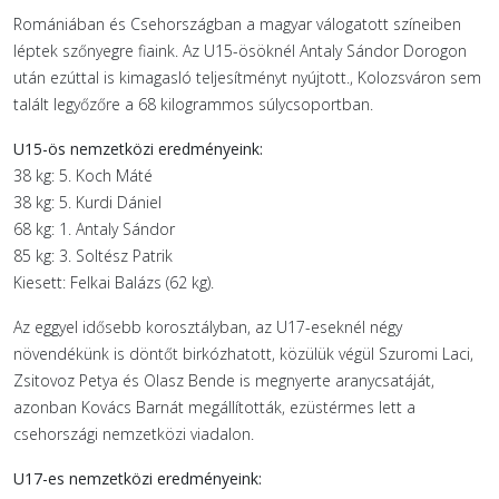
Romániában és Csehországban a magyar válogatott színeiben
léptek szőnyegre fiaink. Az U15-ösöknél Antaly Sándor Dorogon
után ezúttal is kimagasló teljesítményt nyújtott., Kolozsváron sem
talált legyőzőre a 68 kilogrammos súlycsoportban.
U15-ös nemzetközi eredményeink:
38 kg: 5. Koch Máté
38 kg: 5. Kurdi Dániel
68 kg: 1. Antaly Sándor
85 kg: 3. Soltész Patrik
Kiesett: Felkai Balázs (62 kg).
Az eggyel idősebb korosztályban, az U17-eseknél négy
növendékünk is döntőt birkózhatott, közülük végül Szuromi Laci,
Zsitovoz Petya és Olasz Bende is megnyerte aranycsatáját,
azonban Kovács Barnát megállították, ezüstérmes lett a
csehországi nemzetközi viadalon.
U17-es nemzetközi eredményeink: