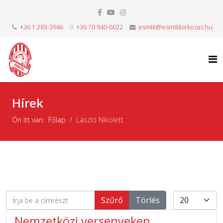
+36 1 283-3946
+36 70 940-6022
esmtk@esmtkbirkozas.hu
Hírek
Ön itt van:
Főlap
László Nikolett
Írja be a címrészt
Tételek #
Szűrő
Törlés
Nemzetközi versenyeken