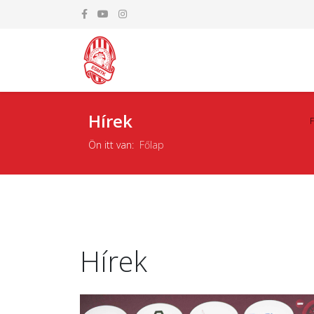
Hírek
Ön itt van:
Főlap
Hírek