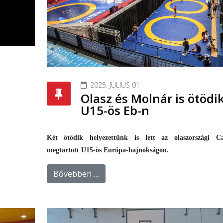
2025. JÚLIUS 01
Olasz és Molnár is ötödi
U15-ös Eb-n
Két ötödik helyezettünk is lett az olaszországi Ca
megtartott U15-ös Európa-bajnokságon.
Bővebben …