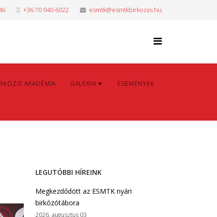
46
+36 70 940-6022
esmtk@esmtkbirkozas.hu
IRKÓZÓ AKADÉMIA
GALÉRIA
ESEMÉNYEK
LEGUTÓBBI HÍREINK
Megkezdődött az ESMTK nyári
birkózótábora
2026. augusztus 03