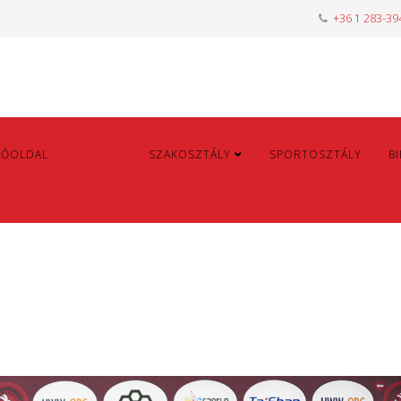
+36 1 283-39
FŐOLDAL
HÍREK
SZAKOSZTÁLY
SPORTOSZTÁLY
B