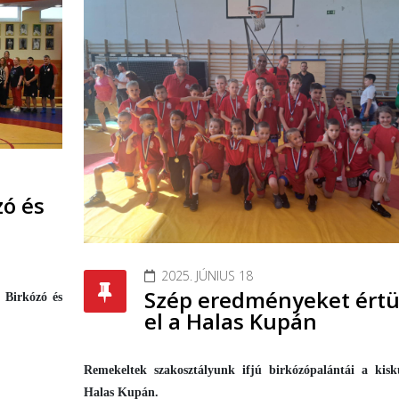
zó és
2025. JÚNIUS 18
Szép eredményeket ért
 Birkózó és
el a Halas Kupán
Remekeltek szakosztályunk ifjú birkózópalántái a kisk
Halas Kupán.