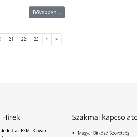
Bővebben …
0
21
22
23
s Hírek
Szakmai kapcsolat
dődött az ESMTK nyári
Magyar Birkózó Szövetség