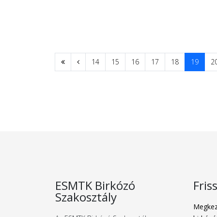
14
15
16
17
18
19
2
ESMTK Birkózó
Fris
Szakosztály
Megkez