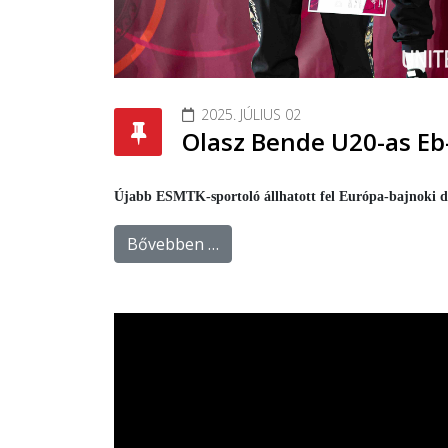
2025. JÚLIUS 02
Olasz Bende U20-as E
Újabb ESMTK-sportoló állhatott fel Európa-bajnoki do
Bővebben …