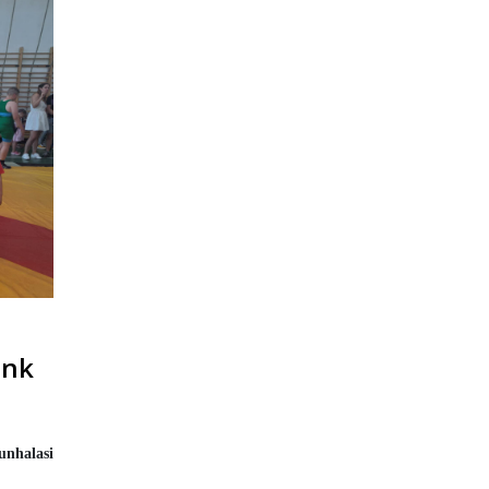
ünk
unhalasi