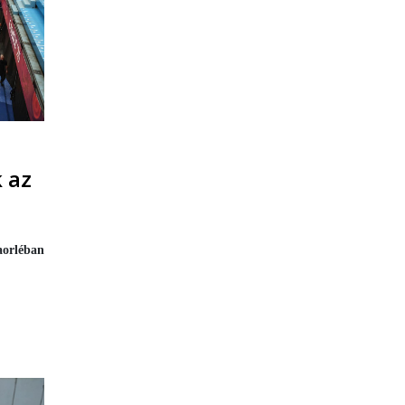
k az
orléban