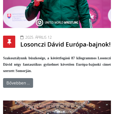
2025. ÁPRILIS 12
Losonczi Dávid Európa-bajnok!
Szakosztályunk büszkesége, a kötöttfogású 87 kilogrammos Losonczi
Dávid négy fantasztikus győzelmet követően Európa-bajnoki címet
szerzett Somorján.
Bővebben …