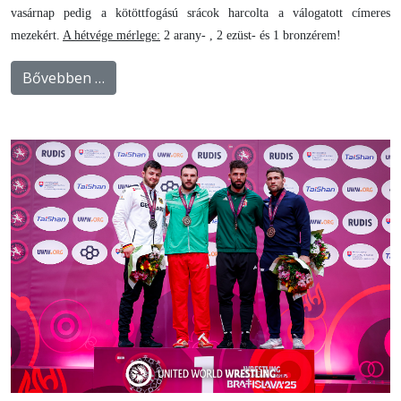
vasárnap pedig a kötöttfogású srácok harcolta a válogatott címeres
mezekért.
A hétvége mérlege:
2 arany- , 2 ezüst- és 1 bronzérem!
Bővebben …