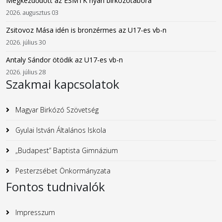
Megkezdődött az ESMTK nyári birkózótábora
2026. augusztus 03
Zsitovoz Mása idén is bronzérmes az U17-es vb-n
2026. július 30
Antaly Sándor ötödik az U17-es vb-n
2026. július 28
Szakmai kapcsolatok
Magyar Birkózó Szövetség
Gyulai István Általános Iskola
„Budapest” Baptista Gimnázium
Pesterzsébet Önkormányzata
Fontos tudnivalók
Impresszum