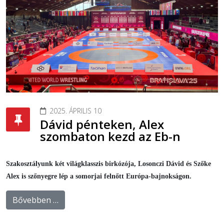
2025. ÁPRILIS 10
Dávid pénteken, Alex
szombaton kezd az Eb-n
Szakosztályunk két világklasszis birkózója, Losonczi Dávid és Szőke
Alex is szőnyegre lép a somorjai felnőtt Európa-bajnokságon.
Bővebben …