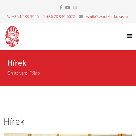
+36 1 283-3946
+36 70 940-6022
esmtk@esmtkbirkozas.hu
Hírek
Ön itt van:
Főlap
Hírek