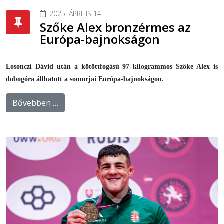
2025. ÁPRILIS 14
Szőke Alex bronzérmes az
Európa-bajnokságon
Losonczi Dávid után a kötöttfogású 97 kilogrammos Szőke Alex is
dobogóra állhatott a somorjai Európa-bajnokságon.
Bővebben …