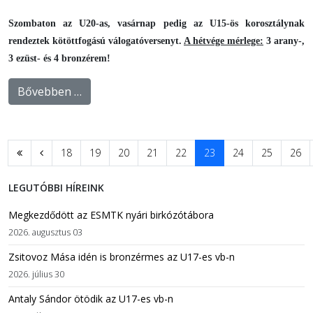
Szombaton az U20-as, vasárnap pedig az U15-ös korosztálynak
rendeztek kötöttfogású válogatóversenyt.
A hétvége mérlege:
3 arany-,
3 ezüst- és 4 bronzérem!
Bővebben …
18
19
20
21
22
23
24
25
26
LEGUTÓBBI HÍREINK
Megkezdődött az ESMTK nyári birkózótábora
2026. augusztus 03
Zsitovoz Mása idén is bronzérmes az U17-es vb-n
2026. július 30
Antaly Sándor ötödik az U17-es vb-n