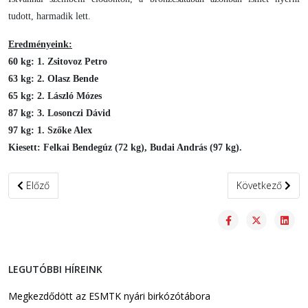
tudott, harmadik lett.
Eredményeink:
60 kg: 1. Zsitovoz Petro
63 kg: 2. Olasz Bende
65 kg: 2. László Mózes
87 kg: 3. Losonczi Dávid
97 kg: 1. Szőke Alex
Kiesett: Felkai Bendegúz (72 kg), Budai András (97 kg).
Előző cikk: Mind a négy csapatunk bejutott a grundbirkózó diáko
Következő cikk:
Előző
Következő
LEGUTÓBBI HÍREINK
Megkezdődött az ESMTK nyári birkózótábora