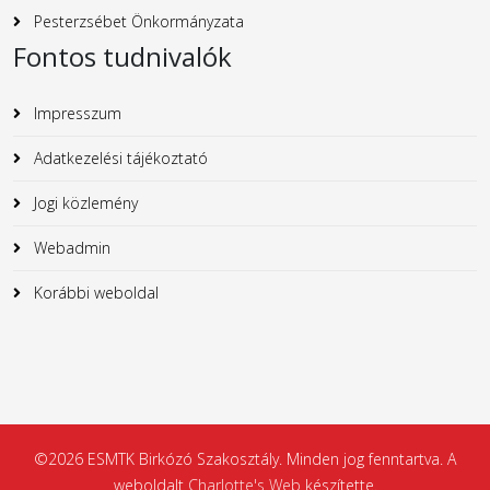
Pesterzsébet Önkormányzata
Fontos tudnivalók
Impresszum
Adatkezelési tájékoztató
Jogi közlemény
Webadmin
Korábbi weboldal
©2026 ESMTK Birkózó Szakosztály. Minden jog fenntartva. A
weboldalt
Charlotte's Web
készítette.