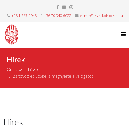
+36 1 283-3946
+36 70 940-6022
esmtk@esmtkbirkozas.hu
Hírek
Ön itt van:
Főlap
Zsitovoz és Szőke is megnyerte a válogatót
Hírek