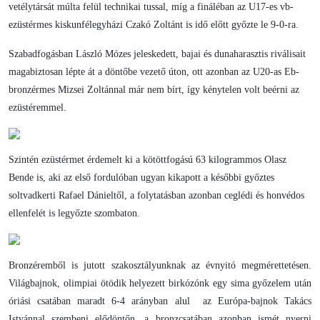
vetélytársát múlta felül technikai tussal, míg a fináléban az U17-es vb-
ezüstérmes kiskunfélegyházi Czakó Zoltánt is idő előtt győzte le 9-0-ra.
Szabadfogásban László Mózes jeleskedett, bajai és dunaharasztis riválisait
magabiztosan lépte át a döntőbe vezető úton, ott azonban az U20-as Eb-
bronzérmes Mizsei Zoltánnal már nem bírt, így kénytelen volt beérni az
ezüstéremmel.
Szintén ezüstérmet érdemelt ki a kötöttfogású 63 kilogrammos Olasz
Bende is, aki az első fordulóban ugyan kikapott a későbbi győztes
soltvadkerti Rafael Dánieltől, a folytatásban azonban ceglédi és honvédos
ellenfelét is legyőzte szombaton.
Bronzéremből is jutott szakosztályunknak az évnyitó megmérettetésen.
Világbajnok, olimpiai ötödik helyezett birkózónk egy sima győzelem után
óriási csatában maradt 6-4 arányban alul az Európa-bajnok Takács
Istvánnal szembeni elődöntőn, a bronzcsatában azonban ismét nyerni