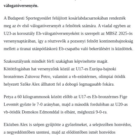
válogatóversenyén.
A Budapesti Sportegyesület felújított kosárlabdacsarnokában rendezték
meg az év első válogatóversenyét a felnőttek számára. A viadal egyben az
U23-as korosztály Eb-válogatóversenyeként is szerepelt az MBSZ 2025-ös
versenynaptárában, így a résztvevők a pozsonyi felnőtt kontinensbajnokság
mellett a tiranai utánpótláskorú Eb-csapatba való bekerülésért is küzdöttek.
Szakosztályunk mindkét férfi szakágban képviseltette magát.
Kötöttfogásban hat versenyzőnk közül az U17-es Európa-bajnoki
bronzérmes Zsitovoz Petro, valamint a vb-ezüstérmes, olimpiai ötödik
helyezett Szőke Alex állhatott fel a dobogó legmagasabb fokára.
Petya a 60 kilogrammosok között előbb az U17-es Eb-bronzérmes Fige
Leventét győzte le 7-0 arányban, majd a második fordulóban az U20-as
vb-ötödik Domokos Edmonddal is elbánt, méghozzá 9-0-ra.
Eközben Alex is szépen gyűjtötte a győzelmeket, a selejtezőben honvédos,
a negyeddöntőben szentesi, majd az elődöntőben ismét honvédos