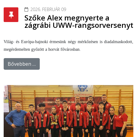
2026. FEBRUÁR 09
Szőke Alex megnyerte a
zágrábi UWW-rangsorversenyt
Világ- és Európa-bajnoki érmesünk négy mérkőzésen is diadalmaskodott,
megérdemelten győzött a horvát fővárosban.
Bővebben …