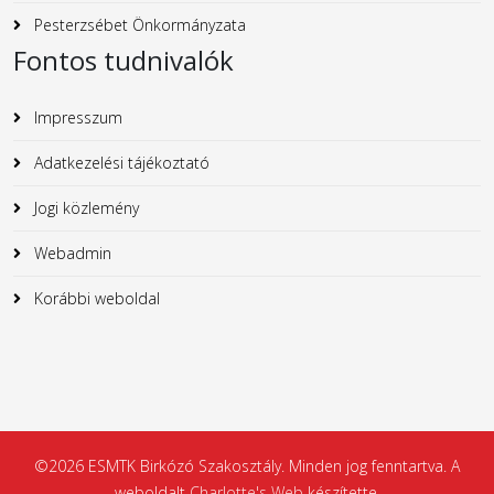
Pesterzsébet Önkormányzata
Fontos tudnivalók
Impresszum
Adatkezelési tájékoztató
Jogi közlemény
Webadmin
Korábbi weboldal
©2026 ESMTK Birkózó Szakosztály. Minden jog fenntartva. A
weboldalt
Charlotte's Web
készítette.