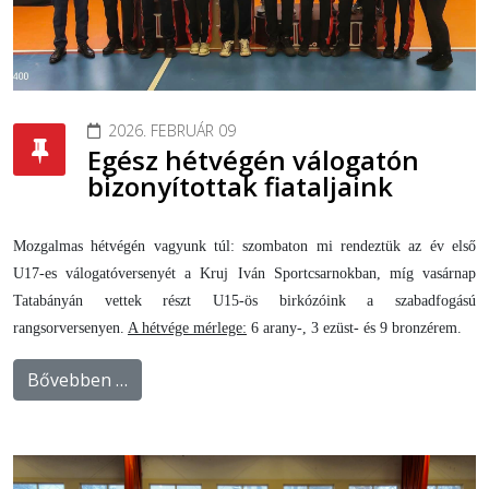
2026. FEBRUÁR 09
Egész hétvégén válogatón
bizonyítottak fiataljaink
Mozgalmas hétvégén vagyunk túl: szombaton mi rendeztük az év első
U17-es válogatóversenyét a Kruj Iván Sportcsarnokban, míg vasárnap
Tatabányán vettek részt U15-ös birkózóink a szabadfogású
rangsorversenyen.
A hétvége mérlege:
6 arany-, 3 ezüst- és 9 bronzérem.
Bővebben …