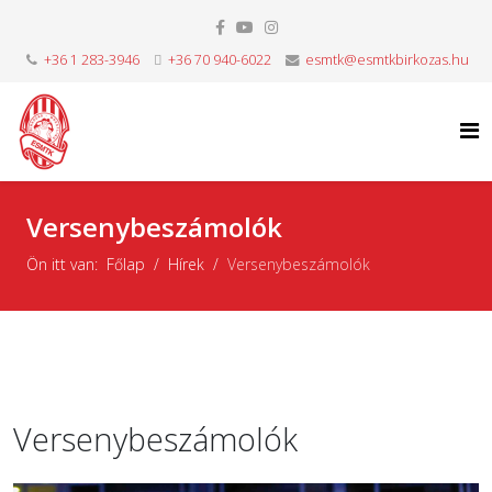
+36 1 283-3946
+36 70 940-6022
esmtk@esmtkbirkozas.hu
Versenybeszámolók
Ön itt van:
Főlap
Hírek
Versenybeszámolók
Versenybeszámolók