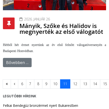
2026. JANUÁR 26
Mányik, Szőke és Halidov is
megnyerték az első válogatót
Hétből hét érmet nyertünk az év első felnőtt válogatóversenyén a
Budapesti Honvédban.
Bővebben …
6
7
8
9
10
11
12
13
14
15
LEGUTÓBBI HÍREINK
Felkai Bendegúz bronzérmet nyert Bukarestben