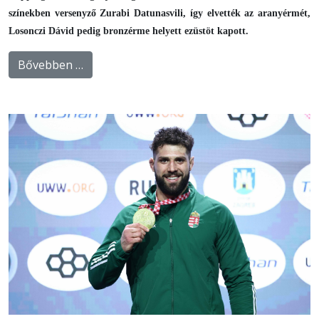
színekben versenyző Zurabi Datunasvili, így elvették az aranyérmét,
Losonczi Dávid pedig bronzérme helyett ezüstöt kapott.
Bővebben …