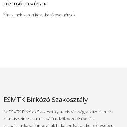
KÖZELGŐ ESEMÉNYEK
Nincsenek soron következő események
ESMTK Birkózó Szakosztály
Az ESMTK Birkózó Szakosztály az elszántság, a küzdelem és
kitartás színtere, ahol kiváló edzők vezetésével és
csapatmunkával támogatjuk birkózóinkat a siker elérésében.