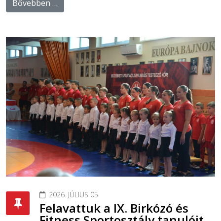
Bővebben …
2026. JÚLIUS 05
Felavattuk a IX. Birkózó és
Fitness Sportosztály tanulóit