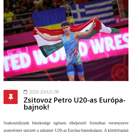
2026. JÚLIUS 08
Zsitovoz Petro U20-as Európa-
bajnok!
Szakosztályunk büszkesége egészen elképesztő formában versenyezve
aranyérmet szerzett a szkopjei U20-as Európa-bajnokságon. A kötöttfogású