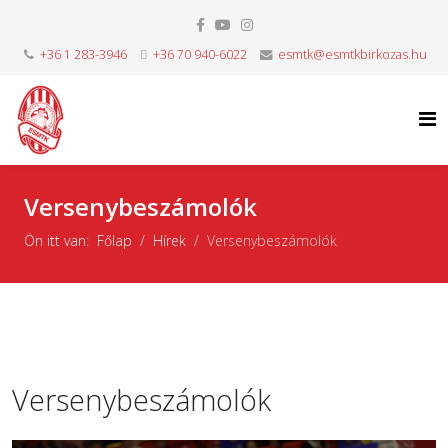
+36 1 283-3946
+36 70 940-6022
esmtk@esmtkbirkozas.hu
Versenybeszámolók
Ön itt van:
Főlap
Hírek
Versenybeszámolók
Versenybeszámolók