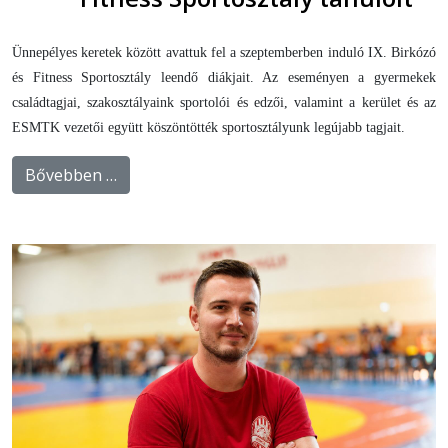
Ünnepélyes keretek között avattuk fel a szeptemberben induló IX. Birkózó
és Fitness Sportosztály leendő diákjait. Az eseményen a gyermekek
családtagjai, szakosztályaink sportolói és edzői, valamint a kerület és az
ESMTK vezetői együtt köszöntötték sportosztályunk legújabb tagjait.
Bővebben …