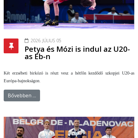
2026. JÚLIUS 05
Petya és Mózi is indul az U20-
as Eb-n
Két erzsébeti birkózó is részt vesz a hétfőn kezdődő szkopjei U20-as
Európa-bajnokságon.
Bővebben …