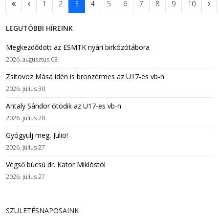
1
2
3
4
5
6
7
8
9
10
LEGUTÓBBI HÍREINK
Megkezdődött az ESMTK nyári birkózótábora
2026. augusztus 03
Zsitovoz Mása idén is bronzérmes az U17-es vb-n
2026. július 30
Antaly Sándor ötödik az U17-es vb-n
2026. július 28
Gyógyulj meg, Julio!
2026. július 27
Végső búcsú dr. Kator Miklóstól
2026. július 27
SZÜLETÉSNAPOSAINK