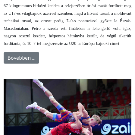
67 kilogrammos birkózó kedden a selejtezőben óriási csatát fordított meg
az U17-es világbajnok azerivel szemben, majd a litvánt tussal, a moldovait
technikai tussal, az oroszt pedig 7–0-s pontozással győzte le Észak-
Macedóniában. Petro a szerda esti fináléban is lehengerlő volt, igaz,
nagyon rosszul kezdett, hétpontos hátrányba került, de végül sikerült
fordítania, és 10–7-tel megszerezte az U20-as Európa-bajnoki címet.
Bővebben …