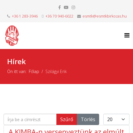
+36 1 283-3946
+36 70 940-6022
esmtk@esmtkbirkozas.hu
Hírek
Ön itt van:
Főlap
Szilágyi Erik
Írja be a címrészt
Tételek #
Szűrő
Törlés
A KIMBA-n versenyeztünk az elmúlt