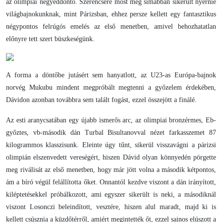
az olimpiai negyeddöntő. Szerencsére most még simábban sikerült nyernie
világbajnokunknak, mint Párizsban, ehhez persze kellett egy fantasztikus
négypontos felrúgós emelés az első menetben, amivel behozhatatlan
előnyre tett szert büszkeségünk.
A forma a döntőbe jutásért sem hanyatlott, az U23-as Európa-bajnok
norvég Mukubu mindent megpróbált megtenni a győzelem érdekében,
Dávidon azonban továbbra sem talált fogást, ezzel összejött a finálé.
Az esti aranycsatában egy újabb ismerős arc, az olimpiai bronzérmes, Eb-
győztes, vb-második dán Turbal Bisultanovval nézet farkasszemet 87
kilogrammos klasszisunk. Eleinte úgy tűnt, sikerül visszavágni a párizsi
olimpián elszenvedett vereségért, hiszen Dávid olyan könnyedén pörgette
meg riválisát az első menetben, hogy már jött volna a második kétpontos,
ám a bíró végül felállította őket. Onnantól kezdve viszont a dán irányított,
kiléptetésekkel próbálkozott, ami egyszer sikerült is neki, a másodiknál
viszont Losonczi beleindított, vesztére, hiszen alul maradt, majd ki is
kellett csúsznia a küzdőtérről, amiért megintették őt, ezzel sajnos elúszott a