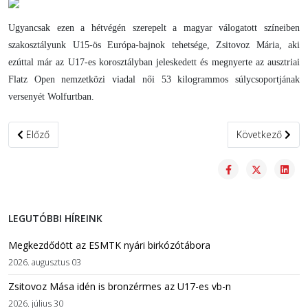
Ugyancsak ezen a hétvégén szerepelt a magyar válogatott színeiben
szakosztályunk U15-ös Európa-bajnok tehetsége, Zsitovoz Mária, aki
ezúttal már az U17-es korosztályban jeleskedett és megnyerte az ausztriai
Flatz Open nemzetközi viadal női 53 kilogrammos súlycsoportjának
versenyét Wolfurtban.
Előző cikk: 27 versenyzővel a ceglédi területi bajnokságon
Következő cikk:
Előző
Következő
LEGUTÓBBI HÍREINK
Megkezdődött az ESMTK nyári birkózótábora
2026. augusztus 03
Zsitovoz Mása idén is bronzérmes az U17-es vb-n
2026. július 30