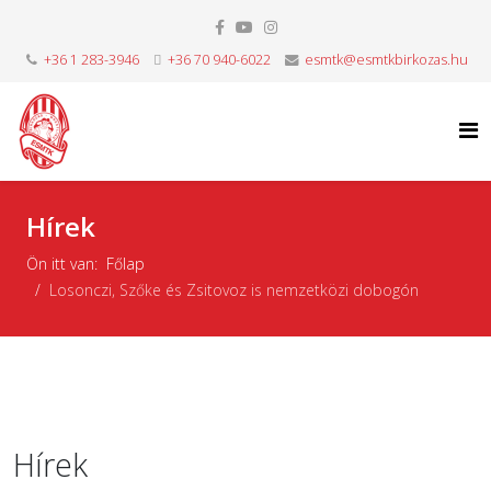
+36 1 283-3946
+36 70 940-6022
esmtk@esmtkbirkozas.hu
Hírek
Ön itt van:
Főlap
Losonczi, Szőke és Zsitovoz is nemzetközi dobogón
Hírek