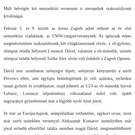
Múlt hétvégén két nemzetközi versenyen is szerepeltek szakosztályunk
kiválóságai.
Február 5. és 9. között az Arena Zagreb adott otthont az év első
nemzetközi viadalának, az UWW-rangsorversenynek. Az igencsak népes
megmérettetésen szakosztályunk két világklasszisunk révén, a vb-győztes,
olimpiai ötödik helyezett Losonczi Dávid, valamint a vb-második, szintén
olimpiai ötödik helyezett Szőke Alex révén volt érdekelt a Zagreb Openen.
Dávid már szombaton szőnyegre lépett, selejtezni kényszerült a szerb
Perovics ellen, ami egyfajta bemelegítőnek jó volt számára, technikai
tussal győzött és továbbjutott, majd jöhetett az U23-as vb-második horvát
Luburic, Losonczi teljesítménye változatlanul stabil volt, újabb
nagyarányú győzelemmel már a legjobb nyolc közé jutott.
Itt már az Európa-bajnok, utánpótlásban verhetetlen, egykori orosz, most
már szerb színekben versenyző Alekszandr Komarov személyében már
jóval erősebb ellenféllel találta szemben magát Dávid, megismétlődhetett