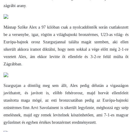
zágrábi arany.
Másnap Szőke Alex a 97 kilóban csak a nyolcaddöntők során csatlakozott
be a versenybe, igaz, rögtön a világbajnoki bronzérmes, U23-as világ- és
Európa-bajnok orosz Szargszjannal találta magát szemben, aki ellen
sikerült akkora iramot diktálni, hogy nem sokkal a vége előtt még 2-1-re
vezetett Alex, ám ekkor levitte őt ellenfele és 3-2-re felül múlta őt
Zágrábban.
Szargszjan a döntőig meg sem állt, Alex pedig délután a vigaszágon
javíthatott, és javított is, előbb fehérorosz, majd horvát ellenfeleit
utasította maga mögé, az esti bronzcsatában pedig az Európa-bajnoki
ezüstérmes finn Arvi Savolainent is sikerült legyőznie, méghozzá egy szép
emelésnek, majd egy remek levitelnek köszönhetően, ami 7-1-es magyar
győzelmet és egyben értékes bronzérmet eredményezett.