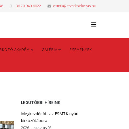
46
+36 70 940-6022
esmtk@esmtkbirkozas.hu
IRKÓZÓ AKADÉMIA
GALÉRIA
ESEMÉNYEK
LEGUTÓBBI HÍREINK
Megkezdődött az ESMTK nyári
birkózótábora
2026. augusztus 03