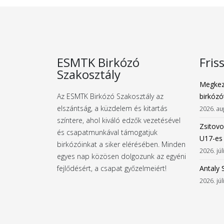
ESMTK Birkózó
Fris
Szakosztály
Megkez
Az ESMTK Birkózó Szakosztály az
birkózó
elszántság, a küzdelem és kitartás
2026. au
színtere, ahol kiváló edzők vezetésével
Zsitovo
és csapatmunkával támogatjuk
U17-es
birkózóinkat a siker elérésében. Minden
2026. júl
egyes nap közösen dolgozunk az egyéni
fejlődésért, a csapat győzelmeiért!
Antaly 
2026. júl