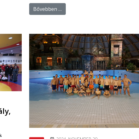
Bővebben …
ály,
k