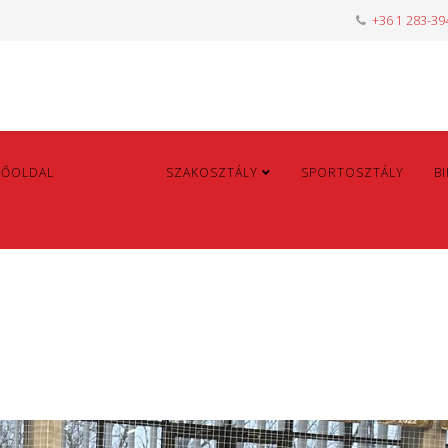
+36 1 283-39
FŐOLDAL
HÍREK
SZAKOSZTÁLY
SPORTOSZTÁLY
B