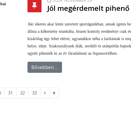
2024. NOVEMBER 29
ubai
Jól megérdemelt pihenő
Aki sikeres akar lenni szeretett sportágunkban, annak igenis be
állnia a kőkemény munkába, hiszen komoly eredményt csak és
kizárólag úgy lehet elérni, ugyanakkor néha a lazításnak is me
helye, ideje. Szakosztályunk diák, serdülő és utánpótlás bajnok
együtt pihenték ki az év fáradalmait az Aquaworldben.
Bővebben …
0
31
32
33