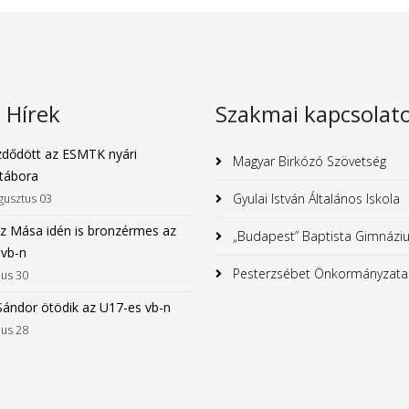
s Hírek
Szakmai kapcsolat
dődött az ESMTK nyári
Magyar Birkózó Szövetség
tábora
Gyulai István Általános Iskola
gusztus 03
z Mása idén is bronzérmes az
„Budapest” Baptista Gimnázi
 vb-n
Pesterzsébet Önkormányzata
ius 30
Sándor ötödik az U17-es vb-n
ius 28