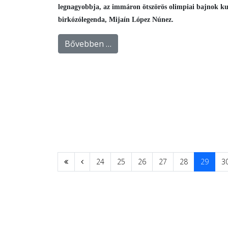
legnagyobbja, az immáron ötszörös olimpiai bajnok k
birkózólegenda, Mijaín López Núnez.
Bővebben …
24
25
26
27
28
29
3