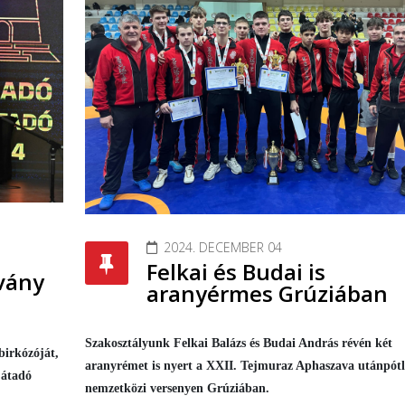
2024. DECEMBER 04
Felkai és Budai is
tvány
aranyérmes Grúziában
Szakosztályunk Felkai Balázs és Budai András révén két
birkózóját,
aranyrémet is nyert a XXII. Tejmuraz Aphaszava utánpótl
játadó
nemzetközi versenyen Grúziában.