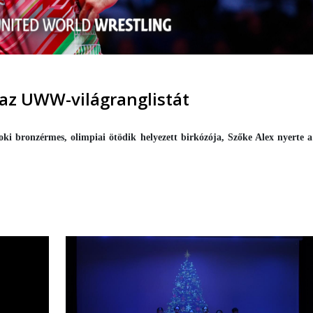
az UWW-világranglistát
ki bronzérmes, olimpiai ötödik helyezett birkózója, Szőke Alex nyerte a