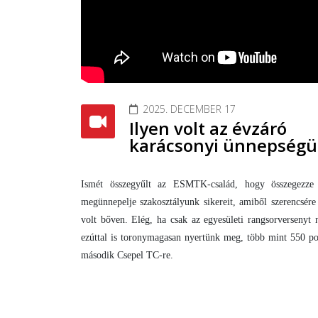
2025. DECEMBER 17
Ilyen volt az évzáró
karácsonyi ünnepség
Ismét összegyűlt az ESMTK-család, hogy összegezze
megünnepelje szakosztályunk sikereit, amiből szerencsére
volt bőven. Elég, ha csak az egyesületi rangsorversenyt 
ezúttal is toronymagasan nyertünk meg, több mint 550 po
második Csepel TC-re.