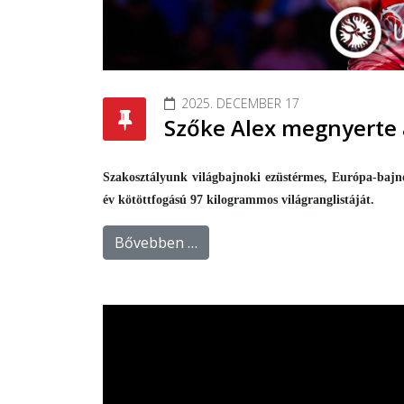
2025. DECEMBER 17
Szőke Alex megnyerte 
Szakosztályunk világbajnoki ezüstérmes, Európa-bajno
év kötöttfogású 97 kilogrammos világranglistáját.
Bővebben …