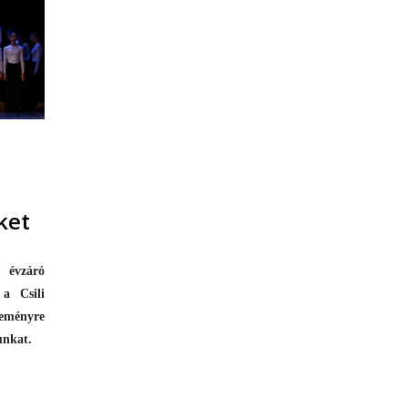
ket
 évzáró
 a Csili
seményre
unkat.