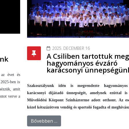
2025. DECEMBER 16
A Csiliben tartottuk meg
ünk
hagyományos évzáró
karácsonyi ünnepségün
 az évet és
 2025-ben is
Szakosztályunk idén is megrendezte hagyományos
nézzük, amit
karácsonyi díjátadó ünnepségét, amelynek ezúttal is
ntot verve a
Művelődési Központ Színházterme adott otthont. Az e
közel kétszázötven vendég és sportoló fogadta el meghívás
Bővebben …