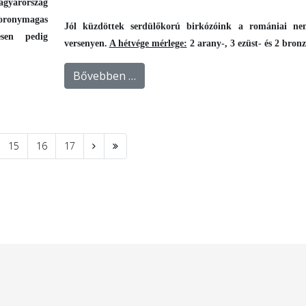
agyarország
oronymagas
Jól küzdöttek serdülőkorú birkózóink a romániai ne
esen pedig
versenyen.
A hétvége mérlege:
2 arany-, 3 ezüst- és 2 bron
Bővebben …
15
16
17