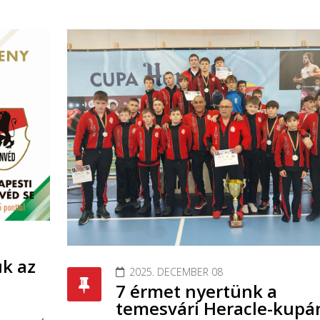
k az
2025. DECEMBER 08
7 érmet nyertünk a
temesvári Heracle-kupá