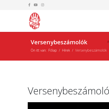
Versenybeszámolók
Ön itt van:
Főlap
Hírek
Versenybeszámolók
Versenybeszámol