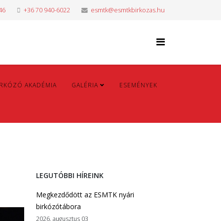
46
+36 70 940-6022
esmtk@esmtkbirkozas.hu
IRKÓZÓ AKADÉMIA
GALÉRIA
ESEMÉNYEK
LEGUTÓBBI HÍREINK
Megkezdődött az ESMTK nyári
birkózótábora
2026. augusztus 03