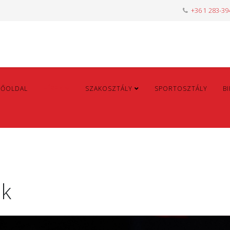
+36 1 283-39
FŐOLDAL
HÍREK
SZAKOSZTÁLY
SPORTOSZTÁLY
B
ók