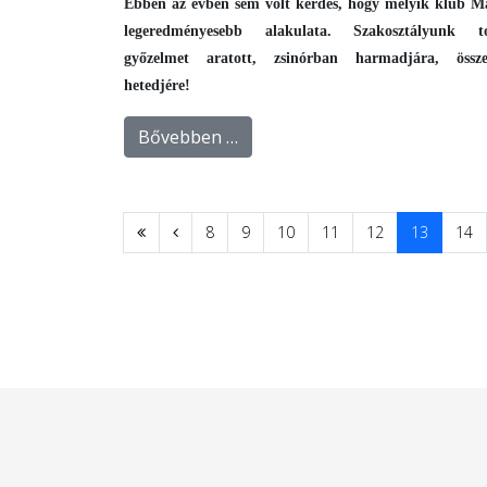
Ebben az évben sem volt kérdés, hogy melyik klub M
legeredményesebb alakulata. Szakosztályunk t
győzelmet aratott, zsinórban harmadjára, össz
hetedjére!
Bővebben …
8
9
10
11
12
13
14