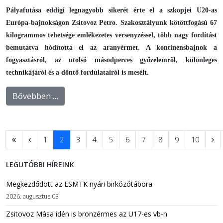
Pályafutása eddigi legnagyobb sikerét érte el a szkopjei U20-as
Európa-bajnokságon Zsitovoz Petro. Szakosztályunk kötöttfogású 67
kilogrammos tehetsége emlékezetes versenyzéssel, több nagy fordítást
bemutatva hódította el az aranyérmet. A kontinensbajnok a
fogyasztásról, az utolsó másodperces győzelemről, különleges
technikájáról és a döntő fordulatairól is mesélt.
Bővebben …
1
2
3
4
5
6
7
8
9
10
LEGUTÓBBI HÍREINK
Megkezdődött az ESMTK nyári birkózótábora
2026. augusztus 03
Zsitovoz Mása idén is bronzérmes az U17-es vb-n