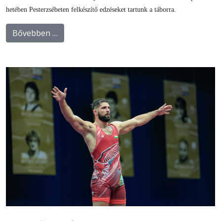
hetében Pesterzsébeten felkészítő edzéseket tartunk a táborra.
Bővebben …