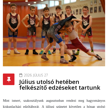
2026. JÚLIUS 27
Július utolsó hetében
felkészítő edzéseket tartunk
Mint ismert, szakosztályunk augusztusban rendezi meg hagyományos
kiskunlacházi edzőtáborát. A júliusi szünetet követően a hónap utolsó