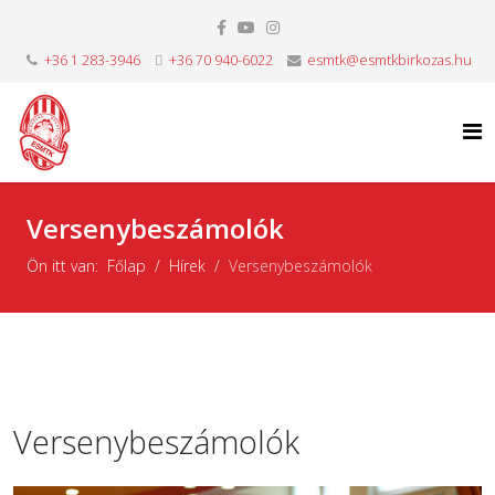
+36 1 283-3946
+36 70 940-6022
esmtk@esmtkbirkozas.hu
Versenybeszámolók
Ön itt van:
Főlap
Hírek
Versenybeszámolók
Versenybeszámolók