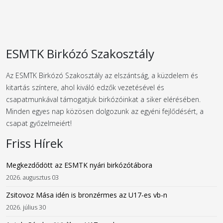
ESMTK Birkózó Szakosztály
Az ESMTK Birkózó Szakosztály az elszántság, a küzdelem és
kitartás színtere, ahol kiváló edzők vezetésével és
csapatmunkával támogatjuk birkózóinkat a siker elérésében.
Minden egyes nap közösen dolgozunk az egyéni fejlődésért, a
csapat győzelmeiért!
Friss Hírek
Megkezdődött az ESMTK nyári birkózótábora
2026. augusztus 03
Zsitovoz Mása idén is bronzérmes az U17-es vb-n
2026. július 30