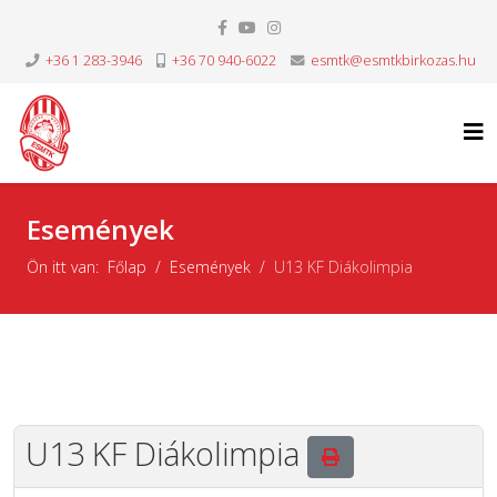
+36 1 283-3946
+36 70 940-6022
esmtk@esmtkbirkozas.hu
Események
Ön itt van:
Főlap
Események
U13 KF Diákolimpia
U13 KF Diákolimpia