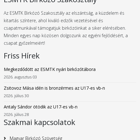
Az ESMTK Birkózó Szakosztály az elszántság, a küzdelem és
kitartás színtere, ahol kiváló edzők vezetésével és
csapatmunkával támogatjuk birkózóinkat a siker elérésében.
Minden egyes nap közösen dolgozunk az egyéni fejlődésért, a
csapat győzelmeiért!
Friss Hírek
Megkezdődött az ESMTK nyári birkózótábora
2026. augusztus 03
Zsitovoz Mása idén is bronzérmes az U17-es vb-n
2026. július 30
Antaly Sándor ötödik az U17-es vb-n
2026. július 28
Szakmai kapcsolatok
Magyar Birkózó Szövetség