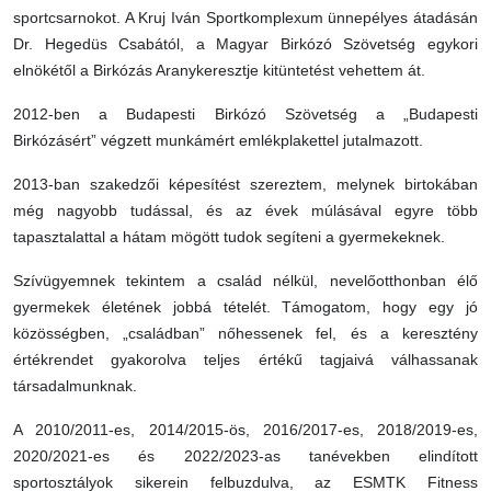
sportcsarnokot. A Kruj Iván Sportkomplexum ünnepélyes átadásán
Dr. Hegedüs Csabától, a Magyar Birkózó Szövetség egykori
elnökétől a Birkózás Aranykeresztje kitüntetést vehettem át.
2012-ben a Budapesti Birkózó Szövetség a „Budapesti
Birkózásért” végzett munkámért emlékplakettel jutalmazott.
2013-ban szakedzői képesítést szereztem, melynek birtokában
még nagyobb tudással, és az évek múlásával egyre több
tapasztalattal a hátam mögött tudok segíteni a gyermekeknek.
Szívügyemnek tekintem a család nélkül, nevelőotthonban élő
gyermekek életének jobbá tételét. Támogatom, hogy egy jó
közösségben, „családban” nőhessenek fel, és a keresztény
értékrendet gyakorolva teljes értékű tagjaivá válhassanak
társadalmunknak.
A 2010/2011-es, 2014/2015-ös, 2016/2017-es, 2018/2019-es,
2020/2021-es és 2022/2023-as tanévekben elindított
sportosztályok sikerein felbuzdulva, az ESMTK Fitness