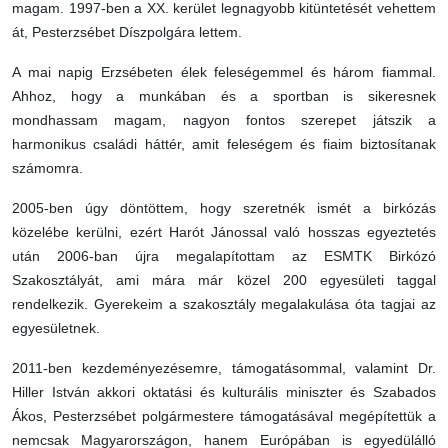
magam. 1997-ben a XX. kerület legnagyobb kitüntetését vehettem
át, Pesterzsébet Díszpolgára lettem.
A mai napig Erzsébeten élek feleségemmel és három fiammal.
Ahhoz, hogy a munkában és a sportban is sikeresnek
mondhassam magam, nagyon fontos szerepet játszik a
harmonikus családi háttér, amit feleségem és fiaim biztosítanak
számomra.
2005-ben úgy döntöttem, hogy szeretnék ismét a birkózás
közelébe kerülni, ezért Harót Jánossal való hosszas egyeztetés
után 2006-ban újra megalapítottam az ESMTK Birkózó
Szakosztályát, ami mára már közel 200 egyesületi taggal
rendelkezik. Gyerekeim a szakosztály megalakulása óta tagjai az
egyesületnek.
2011-ben kezdeményezésemre, támogatásommal, valamint Dr.
Hiller István akkori oktatási és kulturális miniszter és Szabados
Ákos, Pesterzsébet polgármestere támogatásával megépítettük a
nemcsak Magyarországon, hanem Európában is egyedülálló