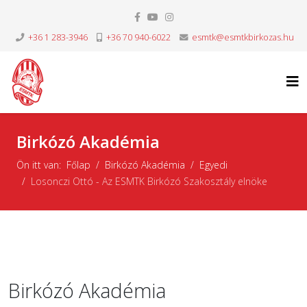
+36 1 283-3946
+36 70 940-6022
esmtk@esmtkbirkozas.hu
Birkózó Akadémia
Ön itt van:
Főlap
Birkózó Akadémia
Egyedi
Losonczi Ottó - Az ESMTK Birkózó Szakosztály elnöke
Birkózó Akadémia