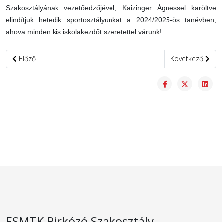
Szakosztályának vezetőedzőjével, Kaizinger Ágnessel karöltve
elindítjuk hetedik sportosztályunkat a 2024/2025-ös tanévben,
ahova minden kis iskolakezdőt szeretettel várunk!
Előző cikk: Birkózó Akadémia
Következő cikk:
Előző
Következő
ESMTK Birkózó Szakosztály