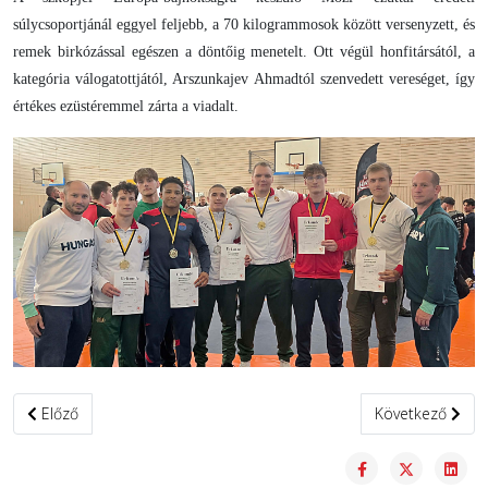
súlycsoportjánál eggyel feljebb, a 70 kilogrammosok között versenyzett, és
remek birkózással egészen a döntőig menetelt. Ott végül honfitársától, a
kategória válogatottjától, Arszunkajev Ahmadtól szenvedett vereséget, így
értékes ezüstéremmel zárta a viadalt.
Előző cikk: Zsitovoz Mária megvédte U17-es Európa-bajnoki címé
Következő cikk: 
Előző
Következő