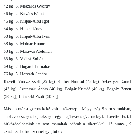
42 kg: 3. Mészáros György
46 kg: 2. Kovács Bálint
46 kg: 5. Kispál-Albu Igor
54 kg: 3. Hinkel János
58 kg: 3. Kispál-Albu Iván
58 kg: 3. Molnár Hunor
63 kg: 1. Marawai Abdullah
63 kg: 3. Vadasi Zoltán
69 kg: 2. Bogárdi Barnabás
76 kg: 5. Horváth Sándor
Kiesett: Vincze Zsolt (29 kg), Kerber Nimród (42 kg), Sebestyén Dániel
(42 kg), Szathmári Ádám (46 kg), Bolgár Kristóf (46 kg), Bagoly Benett
(50 kg), Litauszki Zsolt (50 kg).
Másnap már a gyermekeké volt a főszerep a Magyarság Sportcsarnokban,
ahol az országos bajnokságot egy meghívásos gyermekgála követte. Fiatal
birkózópalántáink itt sem maradtak adósak a sikerekkel: 13 arany-, 9
ezüst- és 17 bronzérmet gyűjtöttek.