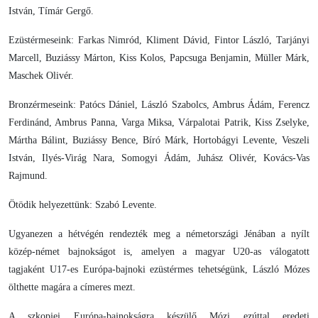
István, Tímár Gergő.
Ezüstérmeseink: Farkas Nimród, Kliment Dávid, Fintor László, Tarjányi
Marcell, Buziássy Márton, Kiss Kolos, Papcsuga Benjamin, Müller Márk,
Maschek Olivér.
Bronzérmeseink: Patócs Dániel, László Szabolcs, Ambrus Ádám, Ferencz
Ferdinánd, Ambrus Panna, Varga Miksa, Várpalotai Patrik, Kiss Zselyke,
Mártha Bálint, Buziássy Bence, Bíró Márk, Hortobágyi Levente, Veszeli
István, Ilyés-Virág Nara, Somogyi Ádám, Juhász Olivér, Kovács-Vas
Rajmund.
Ötödik helyezettünk: Szabó Levente.
Ugyanezen a hétvégén rendezték meg a németországi Jénában a nyílt
közép-német bajnokságot is, amelyen a magyar U20-as válogatott
tagjaként U17-es Európa-bajnoki ezüstérmes tehetségünk, László Mózes
ölthette magára a címeres mezt.
A szkopjei Európa-bajnokságra készülő Mózi ezúttal eredeti