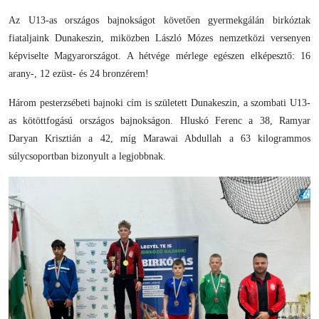
Az U13-as országos bajnokságot követően gyermekgálán birkóztak
fiataljaink Dunakeszin, miközben László Mózes nemzetközi versenyen
képviselte Magyarországot. A hétvége mérlege egészen elképesztő: 16
arany-, 12 ezüst- és 24 bronzérem!
Három pesterzsébeti bajnoki cím is született Dunakeszin, a szombati U13-
as kötöttfogású országos bajnokságon. Hluskó Ferenc a 38, Ramyar
Daryan Krisztián a 42, míg Marawai Abdullah a 63 kilogrammos
súlycsoportban bizonyult a legjobbnak.