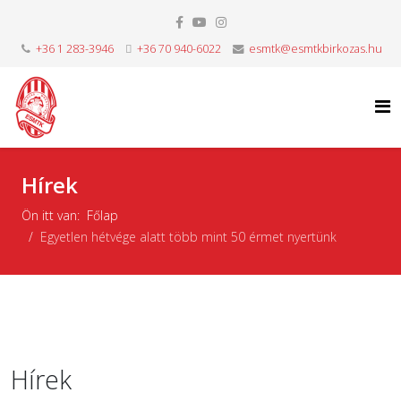
+36 1 283-3946
+36 70 940-6022
esmtk@esmtkbirkozas.hu
Hírek
Ön itt van:
Főlap
Egyetlen hétvége alatt több mint 50 érmet nyertünk
Hírek