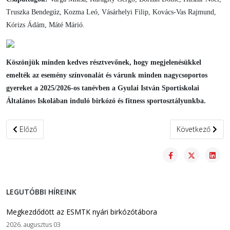
Truszka Bendegúz, Kozma Leó, Vásárhelyi Filip, Kovács-Vas Rajmund,
Kórizs Ádám, Máté Márió.
Köszönjük minden kedves résztvevőnek, hogy megjelenésükkel
emelték az esemény színvonalát és várunk minden nagycsoportos
gyereket a 2025/2026-os tanévben a Gyulai István Sportiskolai
Általános Iskolában induló birkózó és fitness sportosztályunkba.
Előző cikk: Újabb sportosztályt indítunk a 2025/-2026-os tanévben
Következő cikk:
Előző
Következő
LEGUTÓBBI HÍREINK
Megkezdődött az ESMTK nyári birkózótábora
2026. augusztus 03