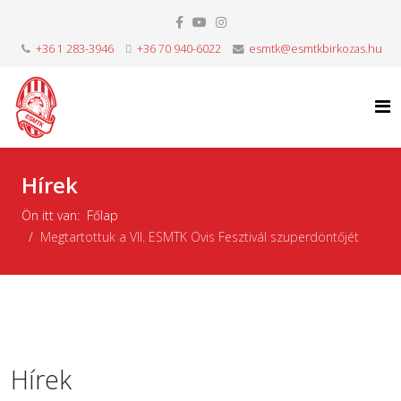
+36 1 283-3946
+36 70 940-6022
esmtk@esmtkbirkozas.hu
Hírek
Ön itt van:
Főlap
Megtartottuk a VII. ESMTK Ovis Fesztivál szuperdöntőjét
Hírek