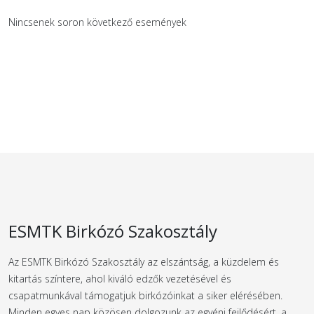
Nincsenek soron következő események
ESMTK Birkózó Szakosztály
Az ESMTK Birkózó Szakosztály az elszántság, a küzdelem és
kitartás színtere, ahol kiváló edzők vezetésével és
csapatmunkával támogatjuk birkózóinkat a siker elérésében.
Minden egyes nap közösen dolgozunk az egyéni fejlődésért, a