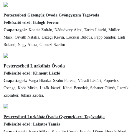
Pesterzsébeti Gézengúz Óvoda Gyöngyszem Tagóvoda
Felkészítő edző: Balogh Ferenc
Csapattagok:
Kontár Zoltán, Nádudvary Alex, Tarics László, Müller
Márk, Osváth Natália, Dszegi Kevin, Locskai Buldus, Papp Sándor, Ládi
Roland, Nagy Alexa, Glonczi Szelim.
Pesterzsébeti Lurkóház Óvoda
Felkészítő edző: Kliment László
Csapattagok:
Varga Bianka, Szabó Ferenc, Váradi Lénárt, Popovics
Csenge, Koós Mirka, Lizák József, Kánai Benedek, Schauer Olivér, Laczik
Zsombor, Juhász Zsófia.
Pesterzsébeti Lurkóház Óvoda Gyermekkert Tagóvodája
Felkészítő edző: Lakatos Tamás
Csapattagok:
Varga Miksa, Karagity Gergő, Borzán Döme, Huszár Noel,