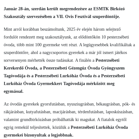
Január 28-án, szerdán került megrendezésre az ESMTK Birkózó
Szakosztály szervezésében a VII. Ovis Fesztivál szuperdöntője.
Mint arról korábban beszámoltunk, 2025 év elején három selejtező
fordulót rendezett meg szakosztályunk, az elődöntőkön 10 pesterzsébeti
óvoda, több mint 100 gyermeke vett részt. A legügyesebbek kvalifikáltak a
szuperdöntőre, ahol a nagycsoportos gyerekek a már jól ismert játékos
sorversenyen mérhették össze tudásukat. A finálén a
Pesterzsébeti
Kerekerdő Óvoda, a Pesterzsébeti Gézengúz Óvoda Gyöngyszem
Tagóvodája és a Pesterzsébeti Lurkóház Óvoda és a Pesterzsébeti
Lurkóház Óvoda Gyermekkert Tagóvodája mérkőzött meg
egymással.
Az óvodás gyerekek gyorsfutásban, nyusziugrásban, békaugrásban, pók- és
rákjárásban, kutyafutásban, macijárásban, térdenfutásban, laposkúszásban,
valamint grundbirkózásban próbálhatták ki magukat. A fiatalok egytől
egyig remekül teljesítettek, közülük a
Pesterzsébeti Lurkóház Óvoda
gyermekei bizonyultak a legjobbnak.