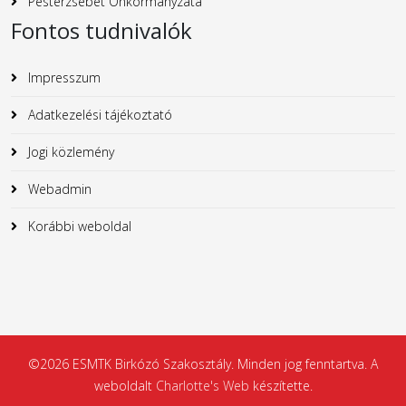
Pesterzsébet Önkormányzata
Fontos tudnivalók
Impresszum
Adatkezelési tájékoztató
Jogi közlemény
Webadmin
Korábbi weboldal
©2026 ESMTK Birkózó Szakosztály. Minden jog fenntartva. A
weboldalt
Charlotte's Web
készítette.