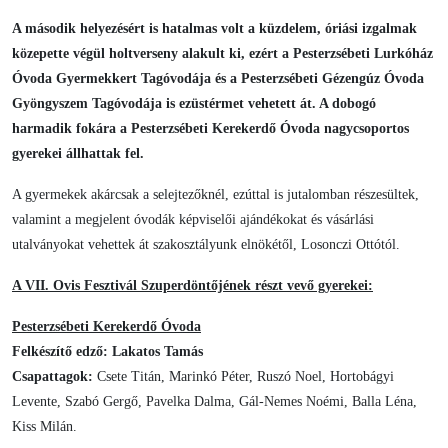
A második helyezésért is hatalmas volt a küzdelem, óriási izgalmak
közepette végül holtverseny alakult ki, ezért a Pesterzsébeti Lurkóház
Óvoda Gyermekkert Tagóvodája és a Pesterzsébeti Gézengúz Óvoda
Gyöngyszem Tagóvodája is ezüstérmet vehetett át. A dobogó
harmadik fokára a Pesterzsébeti Kerekerdő Óvoda nagycsoportos
gyerekei állhattak fel.
A gyermekek akárcsak a selejtezőknél, ezúttal is jutalomban részesültek,
valamint a megjelent óvodák képviselői ajándékokat és vásárlási
utalványokat vehettek át szakosztályunk elnökétől, Losonczi Ottótól.
A VII. Ovis Fesztivál Szuperdöntőjének részt vevő gyerekei:
Pesterzsébeti Kerekerdő Óvoda
Felkészítő edző: Lakatos Tamás
Csapattagok:
Csete Titán, Marinkó Péter, Ruszó Noel, Hortobágyi
Levente, Szabó Gergő, Pavelka Dalma, Gál-Nemes Noémi, Balla Léna,
Kiss Milán.