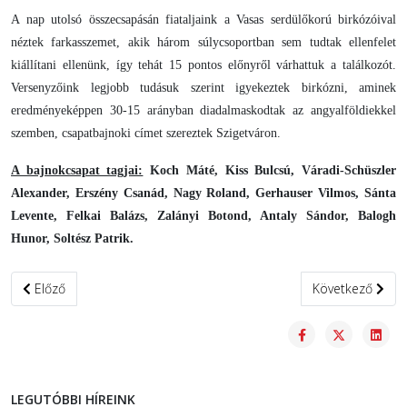
A nap utolsó összecsapásán fiataljaink a Vasas serdülőkorú birkózóival
néztek farkasszemet, akik három súlycsoportban sem tudtak ellenfelet
kiállítani ellenünk, így tehát 15 pontos előnyről várhattuk a találkozót.
Versenyzőink legjobb tudásuk szerint igyekeztek birkózni, aminek
eredményeképpen 30-15 arányban diadalmaskodtak az angyalföldiekkel
szemben, csapatbajnoki címet szereztek Szigetváron.
A bajnokcsapat tagjai:
Koch Máté, Kiss Bulcsú, Váradi-Schüszler
Alexander, Erszény Csanád, Nagy Roland, Gerhauser Vilmos, Sánta
Levente, Felkai Balázs, Zalányi Botond, Antaly Sándor, Balogh
Hunor, Soltész Patrik.
Előző cikk: Másodikak lettek U15-öseink szabadfogásban
Következő cikk:
Előző
Következő
LEGUTÓBBI HÍREINK