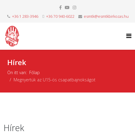
+36 1 283-3946
+36 70 940-6022
esmtk@esmtkbirkozas.hu
Hírek
Ön itt van:
Főlap
Megnyertük az U15-ös csapatbajnokságot
Hírek