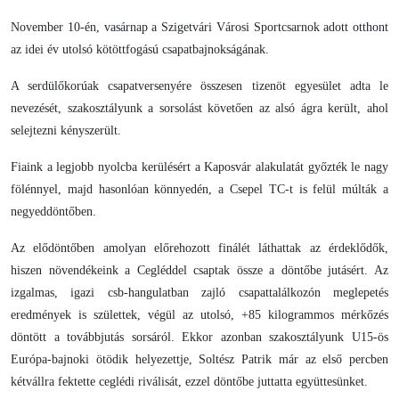
November 10-én, vasárnap a Szigetvári Városi Sportcsarnok adott otthont
az idei év utolsó kötöttfogású csapatbajnokságának.
A serdülőkorúak csapatversenyére összesen tizenöt egyesület adta le
nevezését, szakosztályunk a sorsolást követően az alsó ágra került, ahol
selejtezni kényszerült.
Fiaink a legjobb nyolcba kerülésért a Kaposvár alakulatát győzték le nagy
fölénnyel, majd hasonlóan könnyedén, a Csepel TC-t is felül múlták a
negyeddöntőben.
Az elődöntőben amolyan előrehozott finálét láthattak az érdeklődők,
hiszen növendékeink a Cegléddel csaptak össze a döntőbe jutásért. Az
izgalmas, igazi csb-hangulatban zajló csapattalálkozón meglepetés
eredmények is születtek, végül az utolsó, +85 kilogrammos mérkőzés
döntött a továbbjutás sorsáról. Ekkor azonban szakosztályunk U15-ös
Európa-bajnoki ötödik helyezettje, Soltész Patrik már az első percben
kétvállra fektette ceglédi riválisát, ezzel döntőbe juttatta együttesünket.