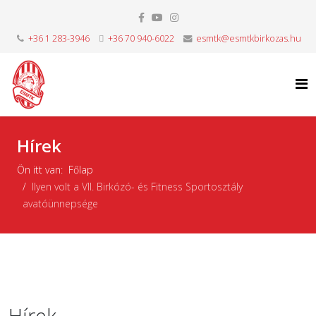
+36 1 283-3946
+36 70 940-6022
esmtk@esmtkbirkozas.hu
Hírek
Ön itt van:
Főlap
Ilyen volt a VII. Birkózó- és Fitness Sportosztály
avatóünnepsége
Hírek