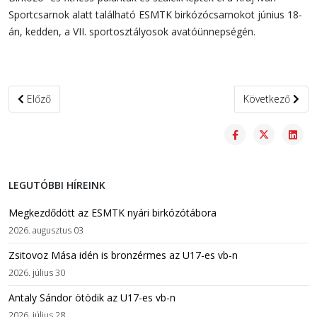
Sportcsarnok alatt található ESMTK birkózócsarnokot június 18-
án, kedden, a VII. sportosztályosok avatóünnepségén.
Előző cikk: Atyai áldás párizsi útravalónak
Következő cikk:
Előző
Következő
LEGUTÓBBI HÍREINK
Megkezdődött az ESMTK nyári birkózótábora
2026. augusztus 03
Zsitovoz Mása idén is bronzérmes az U17-es vb-n
2026. július 30
Antaly Sándor ötödik az U17-es vb-n
2026. július 28