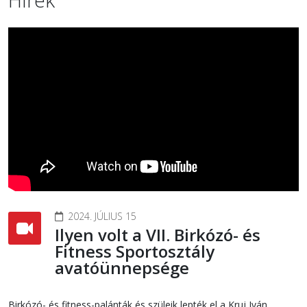
2024. JÚLIUS 15
Ilyen volt a VII. Birkózó- és
Fitness Sportosztály
avatóünnepsége
Birkózó- és fitness-palánták és szüleik lepték el a Kruj Iván