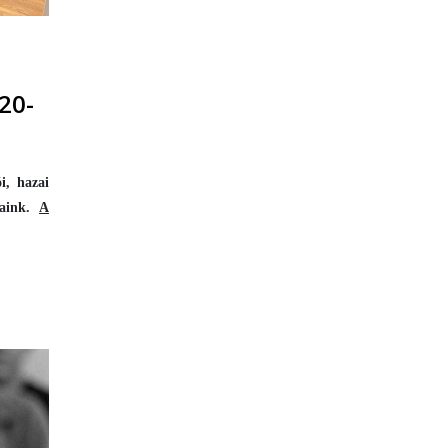
20-
i, hazai
jaink.
A