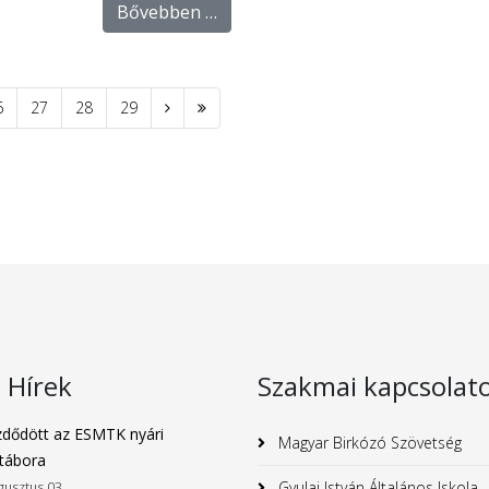
Bővebben …
6
27
28
29
s Hírek
Szakmai kapcsolat
dődött az ESMTK nyári
Magyar Birkózó Szövetség
tábora
Gyulai István Általános Iskola
gusztus 03