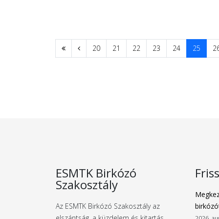
20
21
22
23
24
25
2
ESMTK Birkózó
Fris
Szakosztály
Megkez
Az ESMTK Birkózó Szakosztály az
birkózó
elszántság, a küzdelem és kitartás
2026. au