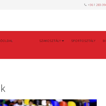
+36 1 283-39
FŐOLDAL
HÍREK
SZAKOSZTÁLY
SPORTOSZTÁLY
B
ók