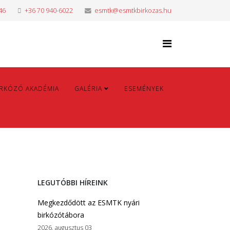
46
+36 70 940-6022
esmtk@esmtkbirkozas.hu
IRKÓZÓ AKADÉMIA
GALÉRIA
ESEMÉNYEK
LEGUTÓBBI HÍREINK
Megkezdődött az ESMTK nyári
birkózótábora
2026. augusztus 03