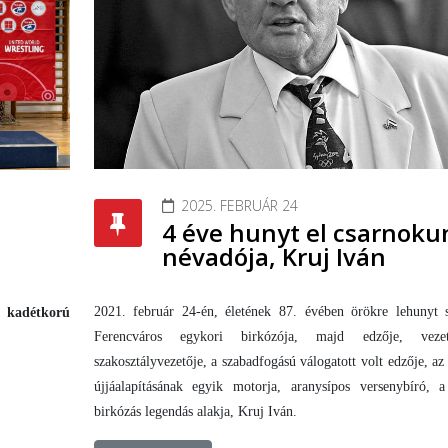
2025. FEBRUÁR 24
4 éve hunyt el csarnoku
névadója, Kruj Iván
2021. február 24-én, életének 87. évében örökre lehunyt 
k kadétkorú
Ferencváros egykori birkózója, majd edzője, vezető
szakosztályvezetője, a szabadfogású válogatott volt edzője,
újjáalapításának egyik motorja, aranysípos versenybíró, 
birkózás legendás alakja, Kruj Iván.