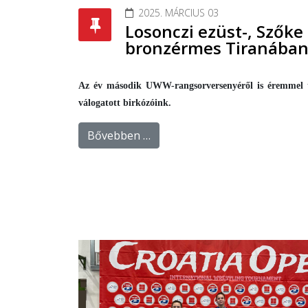
2025. MÁRCIUS 03
Losonczi ezüst-, Szőke
bronzérmes Tiranába
Az év második UWW-rangsorversenyéről is éremmel 
válogatott birkózóink.
Bővebben …