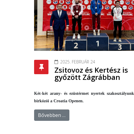
2025. FEBRUÁR 24
Zsitovoz és Kertész is
győzött Zágrábban
Két-két arany- és ezüstérmet nyertek szakosztályun
birkózói a Croatia Openen.
Bővebben …