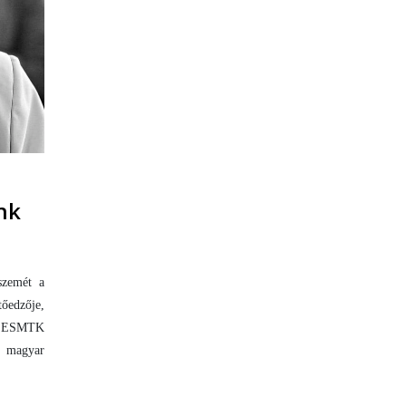
nk
szemét a
edzője,
 az ESMTK
a magyar