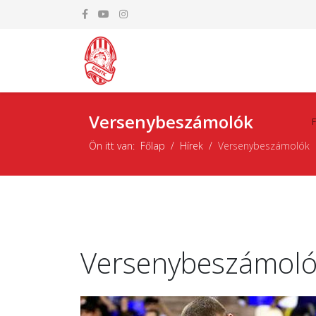
Versenybeszámolók
Ön itt van:
Főlap
Hírek
Versenybeszámolók
Versenybeszámol