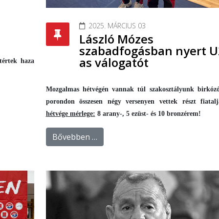
2025. MÁRCIUS 03
n
László Mózes
szabadfogásban nyert U
as válogatót
tértek haza
Mozgalmas hétvégén vannak túl szakosztályunk birkózó
porondon összesen négy versenyen vettek részt fiatal
hétvége mérlege:
8 arany-, 5 ezüst- és 10 bronzérem!
Bővebben …