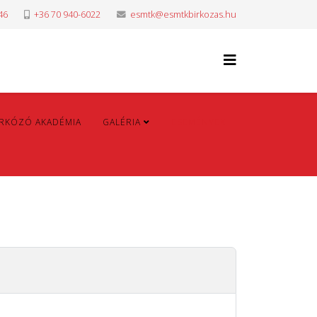
46
+36 70 940-6022
esmtk@esmtkbirkozas.hu
IRKÓZÓ AKADÉMIA
GALÉRIA
ESEMÉNYEK