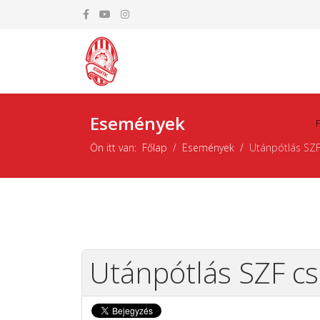
Események
Ön itt van:
Főlap
Események
Utánpótlás SZF
Utánpótlás SZF c