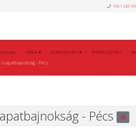
+36 1 283-39
FŐOLDAL
HÍREK
SZAKOSZTÁLY
SPORTOSZTÁLY
B
 csapatbajnokság - Pécs
sapatbajnokság - Pécs