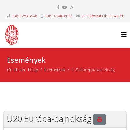
+36 1 283-3946
+36 70 940-6022
esmtk@esmtkbirkozas.hu
Események
Ön itt van:
Főlap
Események
U20 Európa-bajnokság
U20 Európa-bajnokság