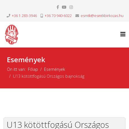
+36 1 283-3946
+36 70 940-6022
esmtk@esmtkbirkozas.hu
Események
Ön itt van:
Főlap
Események
U13 kötöttfogású Országos bajnokság
U13 kötöttfogású Országos