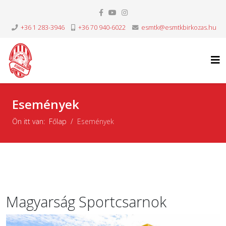
+36 1 283-3946
+36 70 940-6022
esmtk@esmtkbirkozas.hu
Események
Ön itt van:
Főlap
Események
Magyarság Sportcsarnok