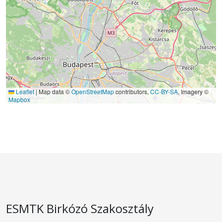
Leaflet
|
Map data ©
OpenStreetMap
contributors,
CC-BY-SA
, Imagery ©
Mapbox
ESMTK Birkózó Szakosztály