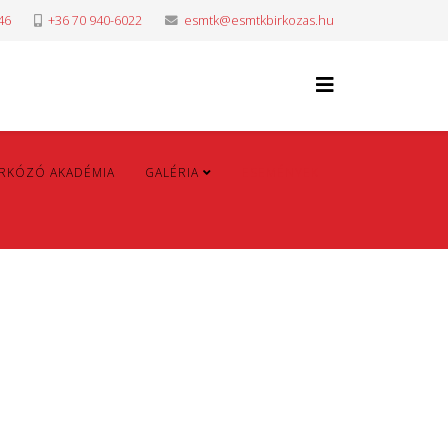
46
+36 70 940-6022
esmtk@esmtkbirkozas.hu
IRKÓZÓ AKADÉMIA
GALÉRIA
ESEMÉNYEK