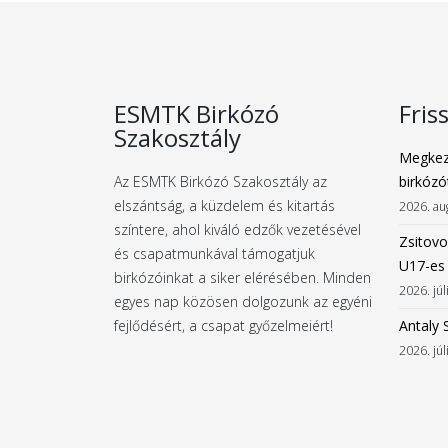
ESMTK Birkózó
Fris
Szakosztály
Megkez
Az ESMTK Birkózó Szakosztály az
birkózó
elszántság, a küzdelem és kitartás
2026. au
színtere, ahol kiváló edzők vezetésével
Zsitovo
és csapatmunkával támogatjuk
U17-es
birkózóinkat a siker elérésében. Minden
2026. júl
egyes nap közösen dolgozunk az egyéni
fejlődésért, a csapat győzelmeiért!
Antaly 
2026. júl