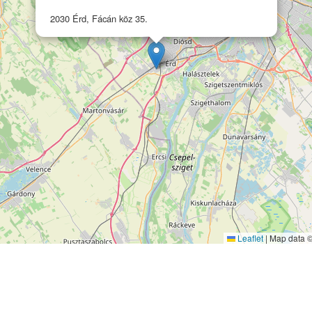
2030 Érd, Fácán köz 35.
Leaflet
|
Map data 