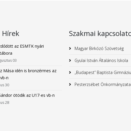
s Hírek
Szakmai kapcsolat
dődött az ESMTK nyári
Magyar Birkózó Szövetség
tábora
Gyulai István Általános Iskola
gusztus 03
z Mása idén is bronzérmes az
„Budapest” Baptista Gimnázi
 vb-n
Pesterzsébet Önkormányzata
ius 30
Sándor ötödik az U17-es vb-n
ius 28