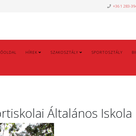
+36 1 283-39
FŐOLDAL
HÍREK
SZAKOSZTÁLY
SPORTOSZTÁLY
B
tiskolai Általános Iskola