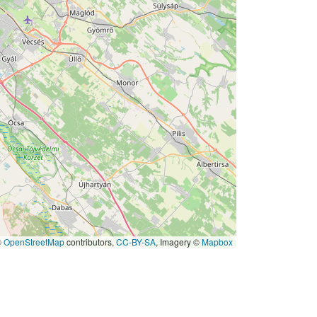
©
OpenStreetMap
contributors,
CC-BY-SA
, Imagery ©
Mapbox