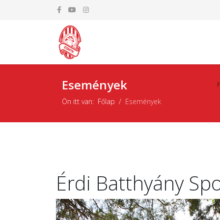
Események
Ön itt van:
Főlap
Események
Érdi Batthyány Spor