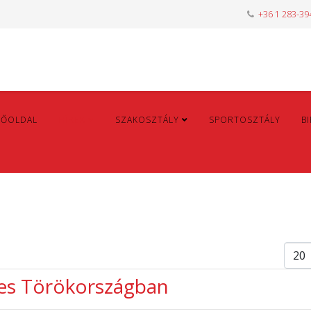
+36 1 283-39
FŐOLDAL
HÍREK
SZAKOSZTÁLY
SPORTOSZTÁLY
B
Tétel
es Törökországban