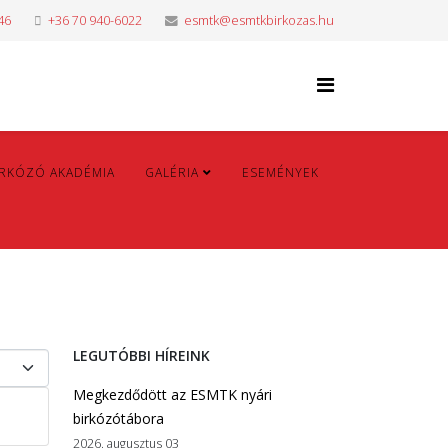
46
+36 70 940-6022
esmtk@esmtkbirkozas.hu
IRKÓZÓ AKADÉMIA
GALÉRIA
ESEMÉNYEK
LEGUTÓBBI HÍREINK
ek #
Megkezdődött az ESMTK nyári
birkózótábora
2026. augusztus 03