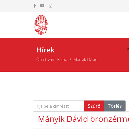
Hírek
Ön itt van:
Főlap
Mányik Dávid
Írja be a címrészt
Szűrő
Törlés
Mányik Dávid bronzérm