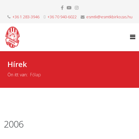
+36 1 283-3946
+36 70 940-6022
esmtk@esmtkbirkozas.hu
Hírek
Ön itt van:
Főlap
2006