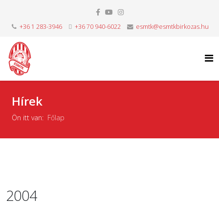
+36 1 283-3946
+36 70 940-6022
esmtk@esmtkbirkozas.hu
Hírek
Ön itt van:
Főlap
2004