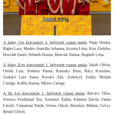
A leány I-es korcsoport 3. helyezett csapat tagjai:
Papp Hanna,
Rigler Lara, Mudris Amarilla Johanna, Kozma Léna, Kiss Zselyke,
Horváth Sanel, Németh Hanna, Bencsik Hanna, Bogárdi Léna.
A leány II-es korcsoport 1. helyezett csapat tagjai:
Jakab Olívia,
Onódi Liza, Ambrus Panna, Kaszaky Bora, Rácz Krisztina,
Szakács Lara Joana, Kovács Alíz, Zorkóczy Zsóka, Molnár
Csenge, Kallós Hanna, Mézes Csenge.
A fiú I-es korcsoport 1. helyezett csapat tagjai:
Bácsics Tibor,
Ferencz Ferdinánd Teo, Szendrei Ádám, Kliment Dávid, Fintor
László, Várpalotai Patrik, Veress Olivér, Buziássy Márton, Géczi-
Benkő Olivér.