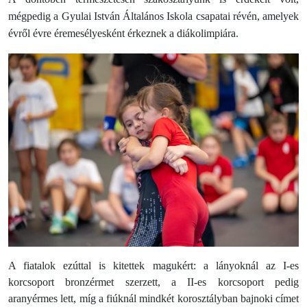
mégpedig a
Gyulai István Általános Iskola
csapatai révén, amelyek
évről évre éremesélyesként érkeznek a diákolimpiára.
A fiatalok ezúttal is kitettek magukért: a lányoknál az I-es
korcsoport bronzérmet szerzett, a II-es korcsoport pedig
aranyérmes lett, míg a fiúknál mindkét korosztályban bajnoki címet