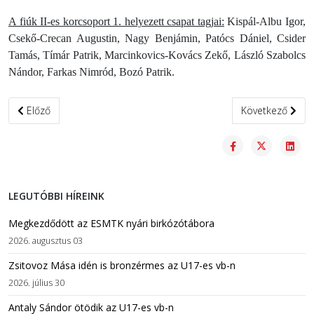
A fiúk II-es korcsoport 1. helyezett csapat tagjai:
Kispál-Albu Igor,
Csekő-Crecan Augustin, Nagy Benjámin, Patócs Dániel, Csider
Tamás, Tímár Patrik, Marcinkovics-Kovács Zekő, László Szabolcs
Nándor, Farkas Nimród, Bozó Patrik.
Előző cikk: Mása, Petya és Mózi is nyert az U20-as válogatón
Következő cikk:
Előző
Következő
LEGUTÓBBI HÍREINK
Megkezdődött az ESMTK nyári birkózótábora
2026. augusztus 03
Zsitovoz Mása idén is bronzérmes az U17-es vb-n
2026. július 30
Antaly Sándor ötödik az U17-es vb-n