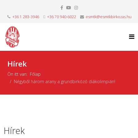
+36 1 283-3946
+36 70 940-6022
esmtk@esmtkbirkozas.hu
Hírek
Ön itt van:
Főlap
Négyből három arany a grundbirkózó diákolimpián!
Hírek