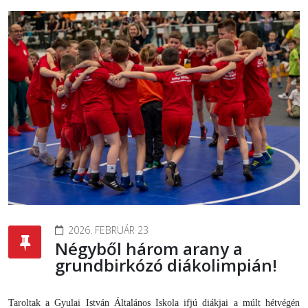
2026. FEBRUÁR 23
Négyből három arany a
grundbirkózó diákolimpián!
Taroltak a Gyulai István Általános Iskola ifjú diákjai a múlt hétvégén