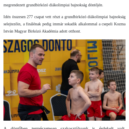
megrendezett grundbirkózó diákolimpiai bajnokság döntőjén.
Idén összesen 277 csapat vett részt a grundbirkózó diákolimpiai bajnokság
selejtezőin, a finálénak pedig immár sokadik alkalommal a csepeli
Kozma
István Magyar Birkózó Akadémia
adott otthont.
A döntőben természetesen szakosztályunk is érdekelt volt,