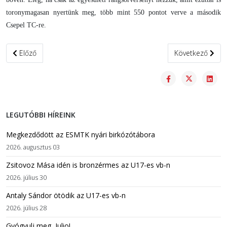
toronymagasan nyertünk meg, több mint 550 pontot verve a második
Csepel TC-re.
Előző cikk: Szőke Alex megnyerte az UWW-világranglistát
Következő cikk:
Előző
Következő
LEGUTÓBBI HÍREINK
Megkezdődött az ESMTK nyári birkózótábora
2026. augusztus 03
Zsitovoz Mása idén is bronzérmes az U17-es vb-n
2026. július 30
Antaly Sándor ötödik az U17-es vb-n
2026. július 28
Gyógyulj meg, Julio!