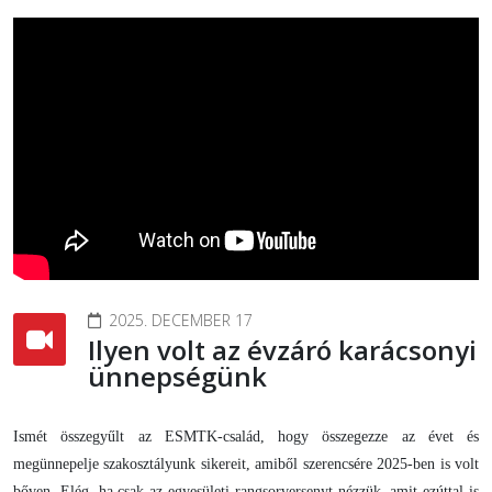
2025. DECEMBER 17
Ilyen volt az évzáró karácsonyi
ünnepségünk
Ismét összegyűlt az ESMTK-család, hogy összegezze az évet és
megünnepelje szakosztályunk sikereit, amiből szerencsére 2025-ben is volt
bőven. Elég, ha csak az egyesületi rangsorversenyt nézzük, amit ezúttal is