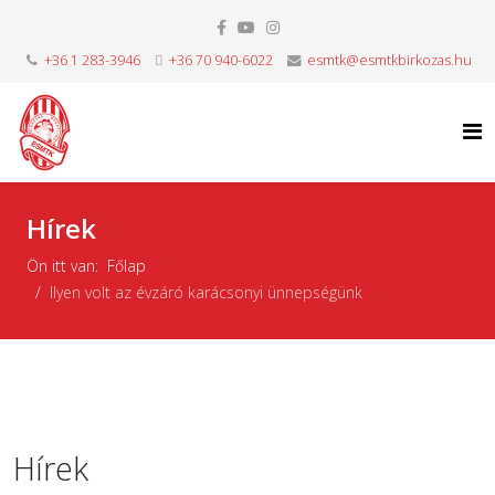
+36 1 283-3946
+36 70 940-6022
esmtk@esmtkbirkozas.hu
Hírek
Ön itt van:
Főlap
Ilyen volt az évzáró karácsonyi ünnepségünk
Hírek