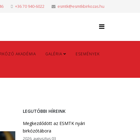
46
+36 70 940-6022
esmtk@esmtkbirkozas.hu
IRKÓZÓ AKADÉMIA
GALÉRIA
ESEMÉNYEK
LEGUTÓBBI HÍREINK
Megkezdődött az ESMTK nyári
birkózótábora
2026. augusztus 03