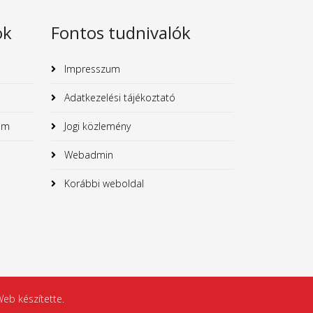
ok
Fontos tudnivalók
Impresszum
Adatkezelési tájékoztató
um
Jogi közlemény
Webadmin
Korábbi weboldal
 Web
készítette.