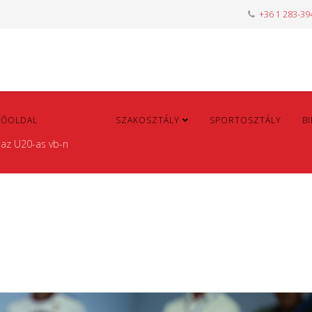
+36 1 283-39
FŐOLDAL
HÍREK
SZAKOSZTÁLY
SPORTOSZTÁLY
B
 az U20-as vb-n