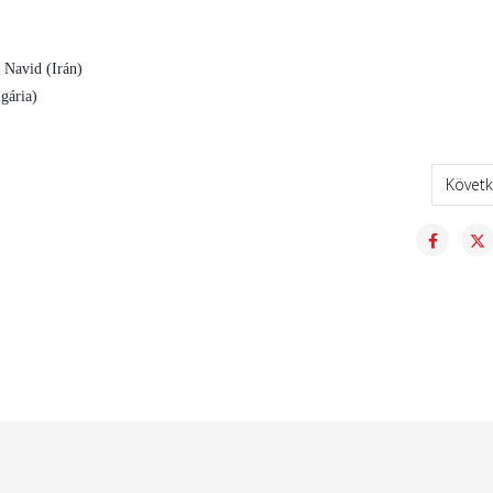
Navid (Irán)
gária)
nyszezont
Követk
Követ