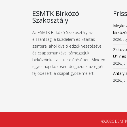
ESMTK Birkózó
Fris
Szakosztály
Megkez
Az ESMTK Birkózó Szakosztály az
birkózó
elszántság, a küzdelem és kitartás
2026. au
színtere, ahol kiváló edzők vezetésével
Zsitovo
és csapatmunkával támogatjuk
U17-es
birkózóinkat a siker elérésében. Minden
2026. júl
egyes nap közösen dolgozunk az egyéni
fejlődésért, a csapat győzelmeiért!
Antaly 
2026. júl
©2026 ESMTK B