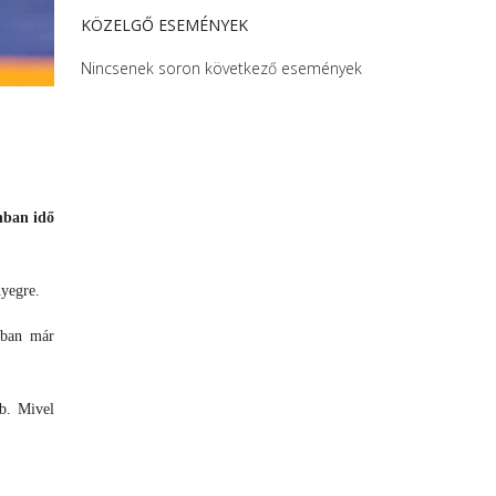
KÖZELGŐ ESEMÉNYEK
Nincsenek soron következő események
nban idő
yegre.
ábban már
b. Mivel