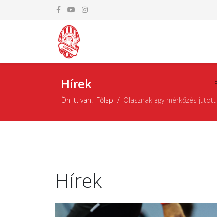
Hírek
Ön itt van:
Főlap
Olasznak egy mérkőzés jutott
Hírek