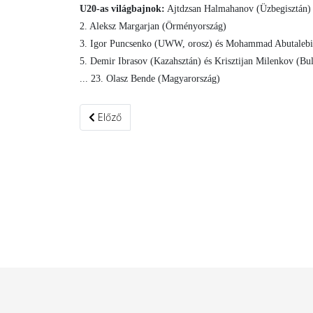
U20-as világbajnok:
Ajtdzsan Halmahanov (Üzbegisztán)
2. Aleksz Margarjan (Örményország)
3. Igor Puncsenko (UWW, orosz) és Mohammad Abutalebi 
5. Demir Ibrasov (Kazahsztán) és Krisztijan Milenkov (Bul
... 23. Olasz Bende (Magyarország)
Előző cikk: Három viadallal kezdtük az őszi verse
Előző