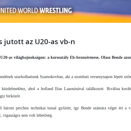
 jutott az U20-as vb-n
iai U20-as világbajnokságon: a korosztály Eb-bronzérmese, Olasz Bende azo
endének szurkolhattunk Szamokovban, aki a szombati versenynapon lépett szőn
 küzdelmekhez, ahol a holland Ilias Laaouinával találkozott. Riválisa kor
giz birkózót.
ő három percben technikai tussal győzött, így Bende számára véget ért a v
, vigaszágra sem volt lehetőség.