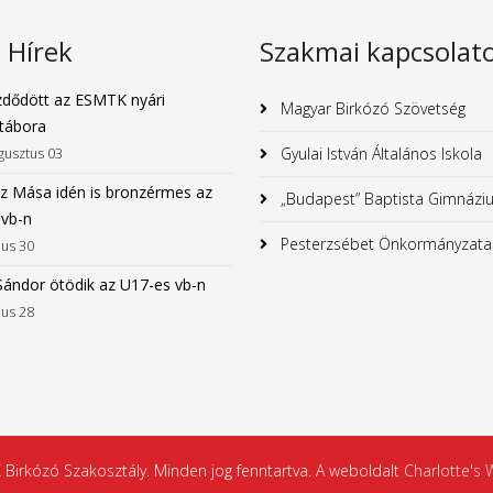
s Hírek
Szakmai kapcsolat
dődött az ESMTK nyári
Magyar Birkózó Szövetség
tábora
Gyulai István Általános Iskola
gusztus 03
z Mása idén is bronzérmes az
„Budapest” Baptista Gimnázi
 vb-n
Pesterzsébet Önkormányzata
ius 30
Sándor ötödik az U17-es vb-n
ius 28
irkózó Szakosztály. Minden jog fenntartva. A weboldalt
Charlotte's