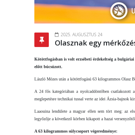
2025. AUGUSZTUS 24
Olasznak egy mérkőzés
Kötöttfogásban is volt erzsébeti érdekeltség a bulgár
előtt búcsúzott.
László Mózes után a kötöttfogású 63 kilogrammos Olasz B
A 24 fős kategóriában a nyolcaddöntőben csatlakozott a
meglepetésre technikai tussal verte az idei Ázsia-bajnok kir
Laaouina lendülete a magyar ellen sem tört meg: az els
legyőzője a következő körben kikapott a hazai versenyzőtől
A 63 kilogrammos súlycsoport végeredménye: