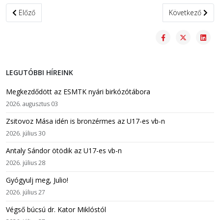
Előző cikk: Losonczi Dávidot is jelölték Az Év Embere-díjra
Következő cikk: A
Előző
Következő
LEGUTÓBBI HÍREINK
Megkezdődött az ESMTK nyári birkózótábora
2026. augusztus 03
Zsitovoz Mása idén is bronzérmes az U17-es vb-n
2026. július 30
Antaly Sándor ötödik az U17-es vb-n
2026. július 28
Gyógyulj meg, Julio!
2026. július 27
Végső búcsú dr. Kator Miklóstól