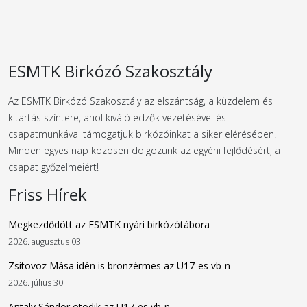
ESMTK Birkózó Szakosztály
Az ESMTK Birkózó Szakosztály az elszántság, a küzdelem és
kitartás színtere, ahol kiváló edzők vezetésével és
csapatmunkával támogatjuk birkózóinkat a siker elérésében.
Minden egyes nap közösen dolgozunk az egyéni fejlődésért, a
csapat győzelmeiért!
Friss Hírek
Megkezdődött az ESMTK nyári birkózótábora
2026. augusztus 03
Zsitovoz Mása idén is bronzérmes az U17-es vb-n
2026. július 30
Antaly Sándor ötödik az U17-es vb-n