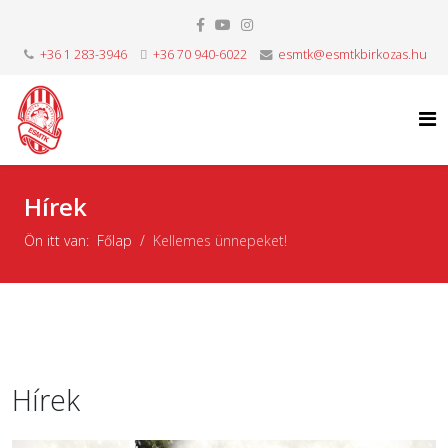
+36 1 283-3946
+36 70 940-6022
esmtk@esmtkbirkozas.hu
Hírek
Ön itt van:
Főlap
Kellemes ünnepeket!
Hírek