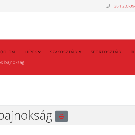
+36 1 283-39
FŐOLDAL
HÍREK
SZAKOSZTÁLY
SPORTOSZTÁLY
B
os bajnokság
 bajnokság