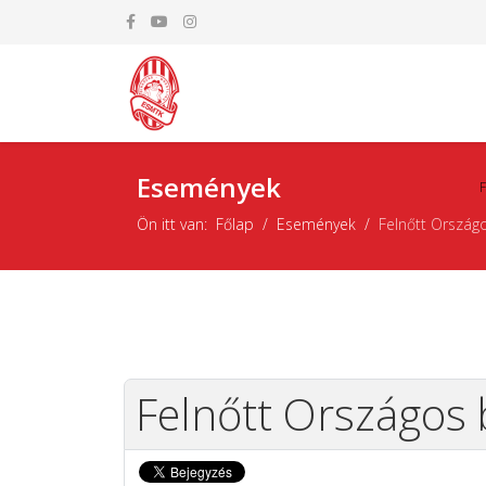
Események
Ön itt van:
Főlap
Események
Felnőtt Ország
Felnőtt Országos