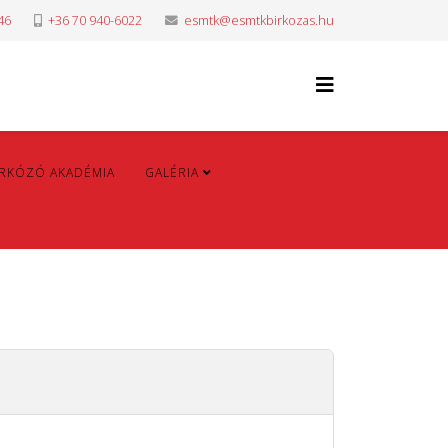
46
+36 70 940-6022
esmtk@esmtkbirkozas.hu
IRKÓZÓ AKADÉMIA
GALÉRIA
ESEMÉNYEK